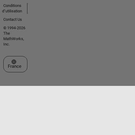
Conditions
d՚utilisation
Contact Us
© 1994-2026
The
MathWorks,
Inc.
Sélectionner un site web
France