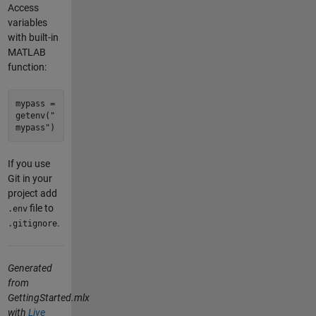
Access
variables
with built-in
MATLAB
function:
mypass =
getenv("
mypass")
If you use
Git in your
project add
file to
.env
.
.gitignore
Generated
from
GettingStarted.mlx
with
Live