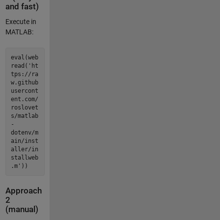
and fast)
Execute in
MATLAB:
eval(web
read('ht
tps://ra
w.github
usercont
ent.com/
roslovet
s/matlab
-
dotenv/m
ain/inst
aller/in
stallweb
.m'))
Approach
2
(manual)