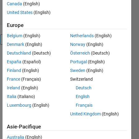
Canada
(English)
15 mars 2022
United States
(English)
Europe
Belgium
(English)
Netherlands
(English)
Présentation
Denmark
(English)
Norway
(English)
Deutschland
(Deutsch)
Österreich
(Deutsch)
matlab-
España
(Español)
Portugal
(English)
dotenv
Finland
(English)
Sweden
(English)
France
(Français)
Switzerland
Load
Ireland
(English)
Deutsch
environment
Italia
(Italiano)
English
variables
from .env file
Luxembourg
(English)
Français
United Kingdom
(English)
Description
Asie-Pacifique
Use .env files
to store
Australia
(English)