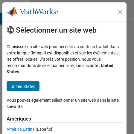
Passer au contenu
File
Exchange
MATLAB Answers
File Exchange
Cody
AI Chat Playground
Di
Sélectionner un site web
Choisissez un site web pour accéder au contenu traduit dans
dotenv-
votre langue (lorsqu'il est disponible) et voir les événements et
les offres locales. D’après votre position, nous vous
matlab
recommandons de sélectionner la région suivante :
United
States
.
United States
Load environment variables from .env
file
Vous pouvez également sélectionner un site web dans la liste
https://github.com/roslovets/matlab-
suivante :
dotenv
Amériques
Pavel Roslovets
Version 1.0
(37,7 ko)
América Latina
(Español)
79 téléchargements
0,00/5
(0)