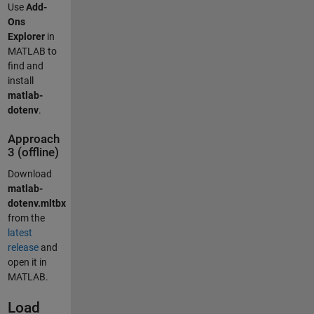
Use
Add-
Ons
Explorer
in
MATLAB to
find and
install
matlab-
dotenv
.
Approach
3 (offline)
Download
matlab-
dotenv.mltbx
from the
latest
release
and
open it in
MATLAB.
Load