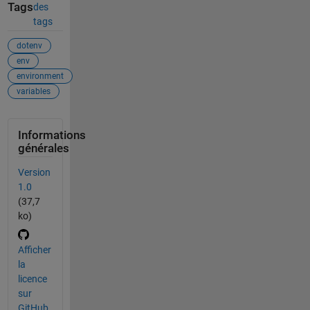
Tags
des
tags
dotenv
env
environment
variables
Informations
générales
Version
1.0
(37,7
ko)
Afficher
la
licence
sur
GitHub