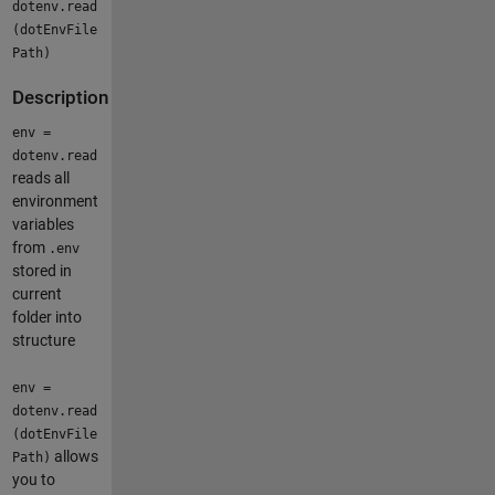
dotenv.read
(dotEnvFile
Path)
Description
env =
dotenv.read
reads all
environment
variables
from
.env
stored in
current
folder into
structure
env =
dotenv.read
(dotEnvFile
allows
Path)
you to