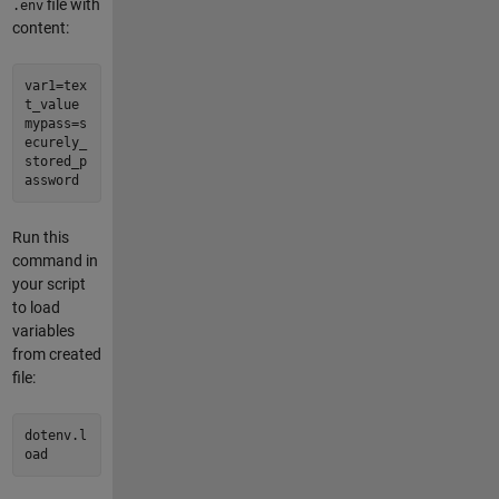
file with
.env
content:
var1=tex
t_value
mypass=s
ecurely_
stored_p
assword
Run this
command in
your script
to load
variables
from created
file:
dotenv.l
oad