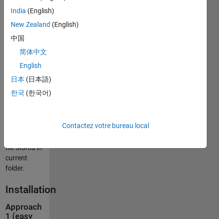
sensitive
India
(English)
parameters
like
New Zealand
(English)
passwords,
中国
tokens, API
简体中文
keys etc.
This tool
English
allows you
日本
(日本語)
to
한국
(한국어)
automatically
load all
environment
Contactez votre bureau local
variables
from
.env
file stored in
current
folder.
Installation
Approach
1 (easy