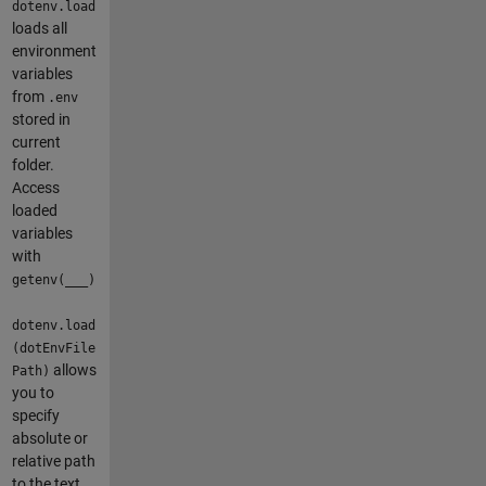
dotenv.load
loads all
environment
variables
from
.env
stored in
current
folder.
Access
loaded
variables
with
getenv(___)
dotenv.load
(dotEnvFile
allows
Path)
you to
specify
absolute or
relative path
to the text