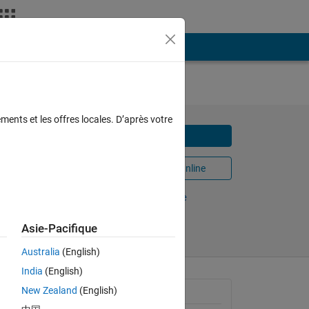
ments et les offres locales. D’après votre
Télécharger
gical
Ouvrir dans MATLAB Online
Partager
Suivre
Asie-Pacifique
Australia
(English)
India
(English)
to 
New Zealand
(English)
Informations générales
fore, 