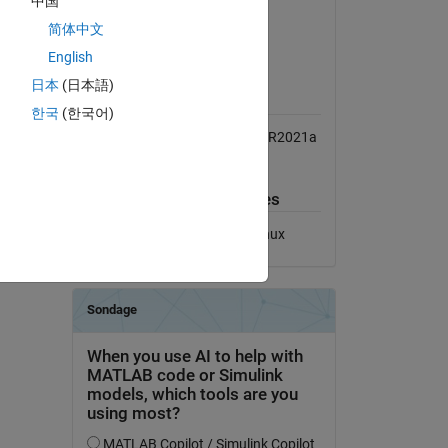
中国
V.
Version 1.0.0
(49,9 ko)
简体中文
mics 
Afficher la licence
English
Compatibilité avec les
日本
(日本語)
versions de MATLAB
한국
(한국어)
Compatible avec les versions R2021a
à R2022b
Plateformes compatibles
Windows
macOS
Linux
des tags