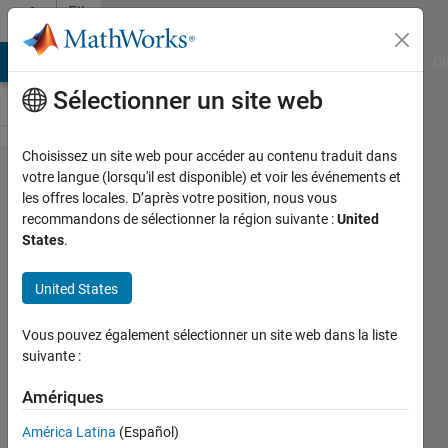
Passer au contenu
File
Exchange
MATLAB Answers
File Exchange
Cody
AI Chat Playground
Di
Sélectionner un site web
Choisissez un site web pour accéder au contenu traduit dans
Linear-
votre langue (lorsqu'il est disponible) et voir les événements et
les offres locales. D’après votre position, nous vous
Quadratic-
recommandons de sélectionner la région suivante :
United
Regulator
States
.
for a
United States
CSTR
process
Vous pouvez également sélectionner un site web dans la liste
suivante :
Based in: Process Dynamics and
Control Third Edition Dale E.
Amériques
Seborg & Thomas F. Edgar &
Duncan A. Mellichamp & Doyle.
América Latina
(Español)