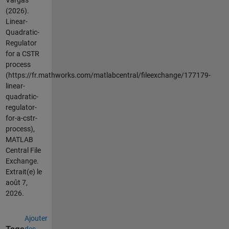
Vargas
(2026).
Linear-
Quadratic-
Regulator
for a CSTR
process
(https://fr.mathworks.com/matlabcentral/fileexchange/177179-
linear-
quadratic-
regulator-
for-a-cstr-
process),
MATLAB
Central File
Exchange.
Extrait(e) le
août 7,
2026
.
Ajouter