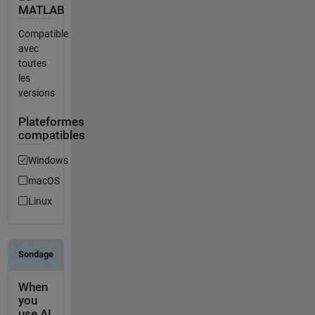
MATLAB
Compatible
avec
toutes
les
versions
Plateformes
compatibles
Windows
macOS
Linux