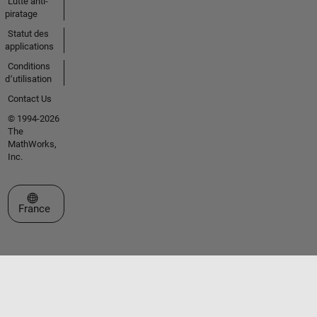
Lutte anti-
piratage
Statut des
applications
Conditions
d՚utilisation
Contact Us
© 1994-2026
The
MathWorks,
Inc.
Sélectionner un site web
France