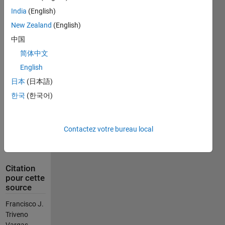
tank 
India
(English)
reactor 
New Zealand
(English)
(CSTR). 
The 
中国
CSTR is a 
简体中文
process 
English
widely 
used in 
日本
(日本語)
the 
한국
(한국어)
chemical 
industries, 
highly 
Contactez votre bureau local
linear and 
coupled.
Citation
pour cette
source
Francisco J.
Triveno