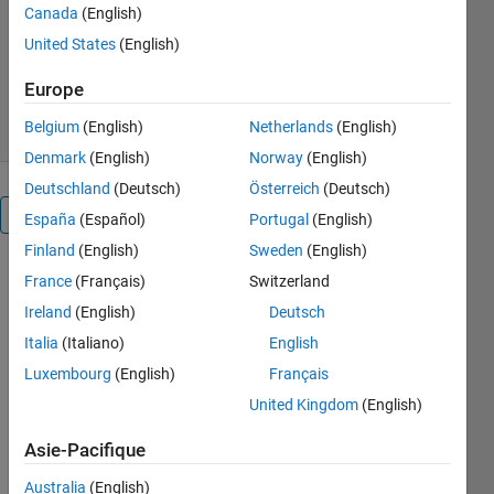
Canada
(English)
Francisco J. Triveno Vargas
United States
(English)
Version 1.0.0
(19,6 ko)
18 téléchargements
0,00/5
(0)
Europe
9 déc. 2024
Belgium
(English)
Netherlands
(English)
Denmark
(English)
Norway
(English)
Deutschland
(Deutsch)
Österreich
(Deutsch)
Présentation
España
(Español)
Portugal
(English)
Finland
(English)
Sweden
(English)
This work 
France
(Français)
Switzerland
aims to 
Ireland
(English)
Deutsch
design a 
Italia
(Italiano)
English
linear 
quadratic 
Luxembourg
(English)
Français
regulator 
United Kingdom
(English)
(LQR) for 
a 
Asie-Pacifique
continuous 
stirred 
Australia
(English)