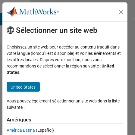
Passer au contenu
File
Exchange
MATLAB Answers
File Exchange
Cody
AI Chat Playground
Di
Sélectionner un site web
Choisissez un site web pour accéder au contenu traduit dans
concatFV -
votre langue (lorsqu'il est disponible) et voir les événements et
les offres locales. D’après votre position, nous vous
Concatenate
recommandons de sélectionner la région suivante :
United
multiple
States
.
meshes into
United States
single mesh
Concatenate multiple FV struct
Vous pouvez également sélectionner un site web dans la liste
suivante :
patches into a single mesh
Sven
Version 1.0.0
(1,79 ko)
Amériques
1 téléchargement
0,00/5
(0)
América Latina
(Español)
8 jan. 2026