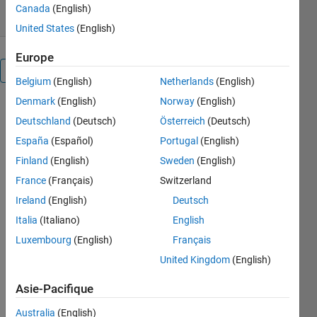
Canada
(English)
United States
(English)
Europe
Présentation
Belgium
(English)
Netherlands
(English)
Denmark
(English)
Norway
(English)
CONCATFV 
Deutschland
(Deutsch)
Österreich
(Deutsch)
Concatenate 
multiple 
España
(Español)
Portugal
(English)
FV 
Finland
(English)
Sweden
(English)
struct 
France
(Français)
Switzerland
patches 
into a 
Ireland
(English)
Deutsch
single 
Italia
(Italiano)
English
mesh
Luxembourg
(English)
Français
  FVOUT 
United Kingdom
(English)
= 
CONCATFV(fv1, 
Asie-Pacifique
fv2, 
...
)
Australia
(English)