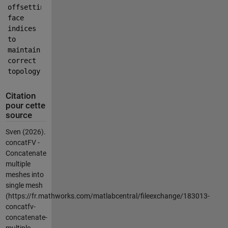
offsetting 
face 
indices 
to 
maintain 
correct 
topology.
Citation
pour cette
source
Sven (2026).
concatFV -
Concatenate
multiple
meshes into
single mesh
(https://fr.mathworks.com/matlabcentral/fileexchange/183013-
concatfv-
concatenate-