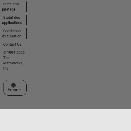
Lutte anti-
piratage
Statut des
applications
Conditions
d՚utilisation
Contact Us
© 1994-2026
The
MathWorks,
Inc.
Sélectionner un site web
France