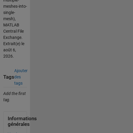
multiple-
meshes-into-
single-
mesh),
MATLAB
Central File
Exchange.
Extrait(e) le
août 6,
2026
.
Ajouter
Tags
des
tags
Add the first
tag.
Informations
générales