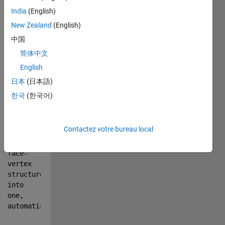
India
(English)
  FVOUT 
= 
New Zealand
(English)
CONCATFV({fv1, 
中国
fv2, 
简体中文
...
})
English
  FVOUT 
= 
日本
(日本語)
CONCATFV(fvStructArray)
한국
(한국어)
DESCRIPTION:
Contactez votre bureau local
  Merges 
multiple 
face-
vertex 
structures 
into 
one, 
automatically 