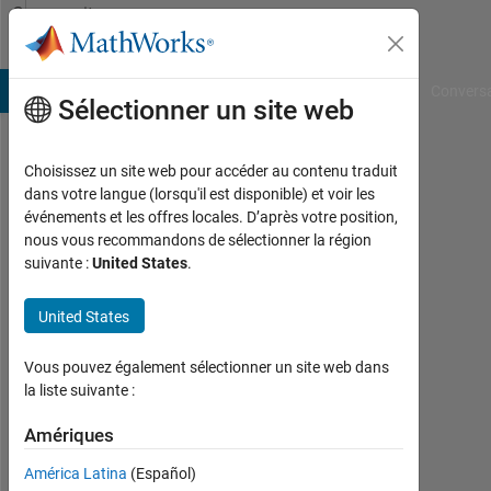
Passer au contenu
Community
Profile
B Answers
File Exchange
Cody
AI Chat Playground
Convers
Sélectionner un site web
Choisissez un site web pour accéder au contenu traduit
Wilver
dans votre langue (lorsqu'il est disponible) et voir les
événements et les offres locales. D’après votre position,
Sánchez
nous vous recommandons de sélectionner la région
suivante :
United States
.
Last
seen:
environ
United States
6 ans il
y a
Vous pouvez également sélectionner un site web dans
|
la liste suivante :
Actif
depuis
Amériques
2020
América Latina
(Español)