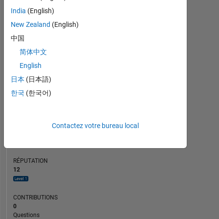
CONTRIBUTIONS
L
India
(English)
1
New Zealand
(English)
中国
0
简体中文
10/20
06/21
02/22
10/22
06/23
02/24
10/24
06/25
02/26
12/20
10/21
08/22
04/24
02/25
12/25
02/20
01/21
12/21
11/22
L
10/23
09/24
08/25
07/26
CHRONOLOGIE
English
日本
(日本語)
한국
(한국어)
RANG
4
261
of
Contactez votre bureau local
302
031
RÉPUTATION
12
CONTRIBUTIONS
0
Questions