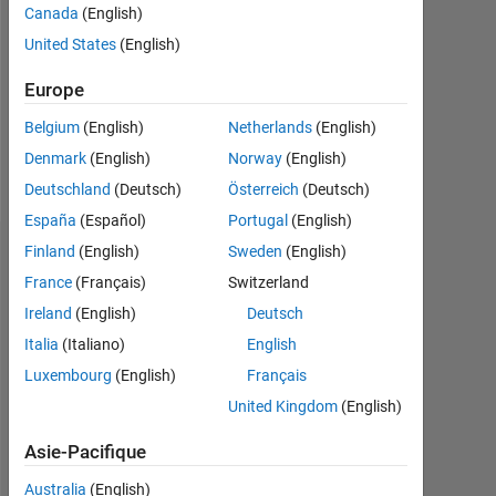
Followers:
Canada
(English)
0
United States
(English)
Following:
Europe
0
Belgium
(English)
Netherlands
(English)
Denmark
(English)
Norway
(English)
Follow
Deutschland
(Deutsch)
Österreich
(Deutsch)
España
(Español)
Portugal
(English)
Finland
(English)
Sweden
(English)
Tableau de bord
France
(Français)
Switzerland
Statistiques
Ireland
(English)
Deutsch
Italia
(Italiano)
English
MATLAB Answers
Luxembourg
(English)
Français
-2
-1
4
3
United Kingdom
(English)
Asie-Pacifique
2
Australia
(English)