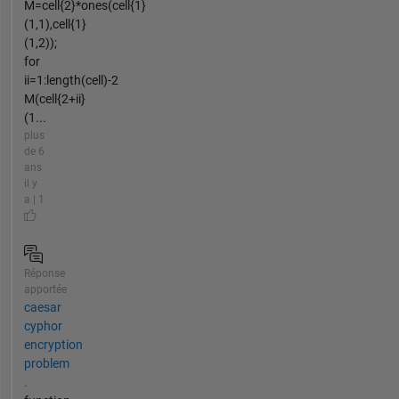
M=cell{2}*ones(cell{1}
(1,1),cell{1}
(1,2));
for
ii=1:length(cell)-2
M(cell{2+ii}
(1...
plus
de 6
ans
il y
a | 1
Réponse
apportée
caesar
cyphor
encryption
problem
.