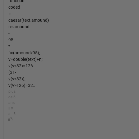
function
coded
=
caesar(text,amound)
n=amound
-
95
*
fix(amound/95);
v=double(text)+n;
v(v<32)=126-
(31-
v(v<32));
v(v>126)=32...
plus
de 6
ans
il y
a | 5