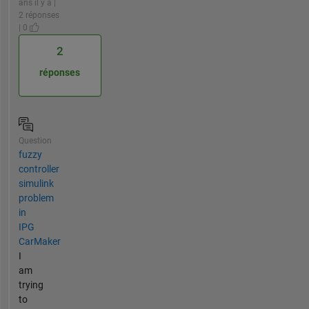
ans il y a |
2 réponses
| 0
2
réponses
Question
fuzzy
controller
simulink
problem
in
IPG
CarMaker
I
am
trying
to