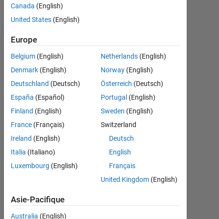
Canada
(English)
Message
United States
(English)
Europe
Tableau de bord
Belgium
(English)
Netherlands
(English)
Denmark
(English)
Norway
(English)
Statistiques
Deutschland
(Deutsch)
Österreich
(Deutsch)
MATLAB Answers
España
(Español)
Portugal
(English)
Finland
(English)
Sweden
(English)
-2
-1
3
2
France
(Français)
Switzerland
Ireland
(English)
Deutsch
CONTRIBUTIONS
Italia
(Italiano)
English
L
1
Luxembourg
(English)
Français
United Kingdom
(English)
Asie-Pacifique
0
06/19
04/20
02/21
12/21
10/22
08/23
06/24
04/25
02/26
08/19
08/20
08/21
08/22
08/24
08/25
08/26
08/18
09/19
10/20
11/21
12/22
L
01/24
02/25
03/26
Australia
(English)