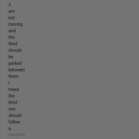
2
are
not
moving
and
the
third
should
be
parked
between
them.
I
mean
the
third
one
should
follow
a...
presque 8