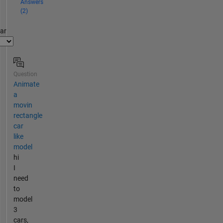
Answers
(2)
par
Question
Animate
a
movin
rectangle
car
like
model
hi
I
need
to
model
3
cars,