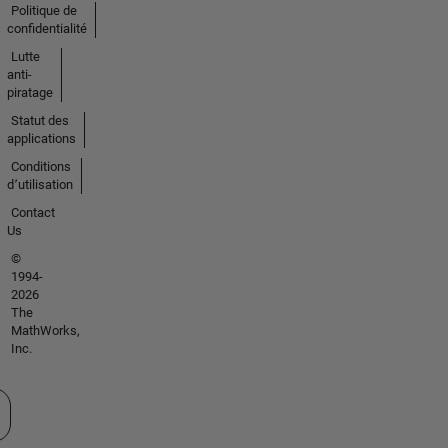
Politique de
confidentialité
Lutte
anti-
piratage
Statut des
applications
Conditions
d՚utilisation
Contact
Us
©
1994-
2026
The
MathWorks,
Inc.
tionner un site web