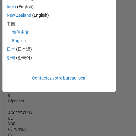
CHRONOLOGIE
India
(English)
New Zealand
(English)
RANG
中国
129
简体中文
243
of
English
302
日本
(日本語)
025
한국
(한국어)
RÉPUTATION
0
Contactez votre bureau local
CONTRIBUTIONS
2
Questions
0
Réponses
ACCEPTATION
DE
VOS
RÉPONSES