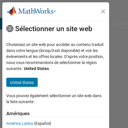
Passer au contenu
Community
Profile
B Answers
File Exchange
Cody
AI Chat Playground
Convers
Sélectionner un site web
Choisissez un site web pour accéder au contenu traduit
Shabnam
dans votre langue (lorsqu'il est disponible) et voir les
événements et les offres locales. D’après votre position,
Actif
nous vous recommandons de sélectionner la région
depuis
suivante :
United States
.
2018
United States
Followers:
0
Vous pouvez également sélectionner un site web dans
Following:
la liste suivante :
0
Amériques
América Latina
(Español)
Follow