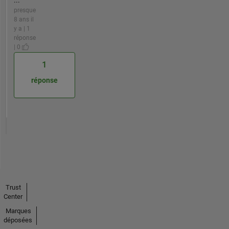
...
presque
8 ans il
y a | 1
réponse
| 0
1
réponse
Trust
Center
Marques
déposées