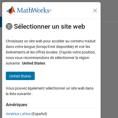
Passer au contenu
Community
Profile
B Answers
File Exchange
Cody
AI Chat Playground
Convers
Sélectionner un site web
Choisissez un site web pour accéder au contenu traduit
muhammad
dans votre langue (lorsqu'il est disponible) et voir les
événements et les offres locales. D’après votre position,
ahmad
nous vous recommandons de sélectionner la région
suivante :
United States
.
Last
seen:
27
United States
jours
il y a
Vous pouvez également sélectionner un site web dans
|
la liste suivante :
Actif
depuis
Amériques
2018
América Latina
(Español)