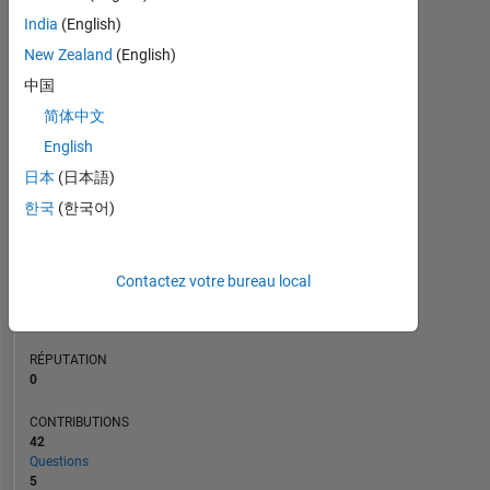
CONTRIBUTIONS
L
4
India
(English)
3
2
New Zealand
(English)
1
中国
0
简体中文
07/19
05/20
03/21
01/22
11/22
09/23
07/24
05/25
03/26
09/19
09/20
09/21
09/22
09/24
09/25
09/18
10/19
11/20
12/21
L
01/23
02/24
03/25
04/26
CHRONOLOGIE
English
日本
(日本語)
한국
(한국어)
RANG
171
609
of
Contactez votre bureau local
302
023
RÉPUTATION
0
CONTRIBUTIONS
42
Questions
5