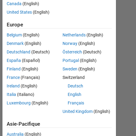
Followers:
Canada
(English)
0
United States
(English)
Following:
Europe
0
Belgium
(English)
Netherlands
(English)
Denmark
(English)
Norway
(English)
Follow
Deutschland
(Deutsch)
Österreich
(Deutsch)
España
(Español)
Portugal
(English)
Finland
(English)
Sweden
(English)
Tableau de bord
France
(Français)
Switzerland
Statistiques
Ireland
(English)
Deutsch
Italia
(Italiano)
English
MATLAB Answers
Luxembourg
(English)
Français
-2
-1
9
8
United Kingdom
(English)
7
Asie-Pacifique
6
5
Australia
(English)