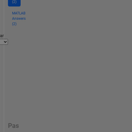
(2)
MATLAB
Answers
(2)
par
Pas