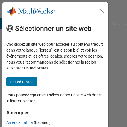
Passer au contenu
Community
Profile
B Answers
File Exchange
Cody
AI Chat Playground
Convers
Sélectionner un site web
Choisissez un site web pour accéder au contenu traduit
Kfox8
dans votre langue (lorsqu'il est disponible) et voir les
événements et les offres locales. D’après votre position,
Last
nous vous recommandons de sélectionner la région
seen:
suivante :
United States
.
8
mois
United States
il y a
|
Actif
Vous pouvez également sélectionner un site web dans
depuis
la liste suivante :
2018
Amériques
Followers:
América Latina
(Español)
0