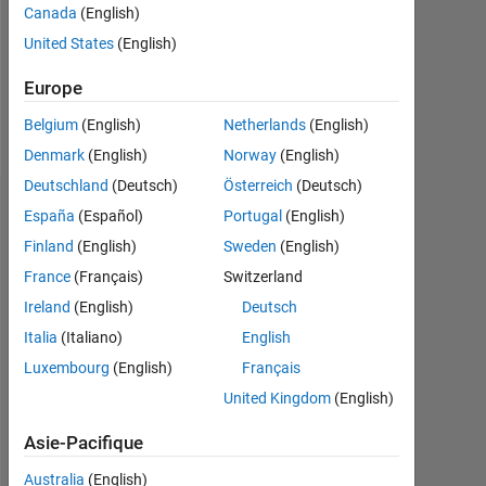
Canada
(English)
Following:
United States
(English)
0
Europe
Follow
Belgium
(English)
Netherlands
(English)
Denmark
(English)
Norway
(English)
Deutschland
(Deutsch)
Österreich
(Deutsch)
Tableau de bord
España
(Español)
Portugal
(English)
Finland
(English)
Sweden
(English)
Statistiques
France
(Français)
Switzerland
MATLAB Answers
Ireland
(English)
Deutsch
Italia
(Italiano)
English
-2
-1
4
3
Luxembourg
(English)
Français
United Kingdom
(English)
CONTRIBUTIONS
2
Asie-Pacifique
L
Australia
(English)
1