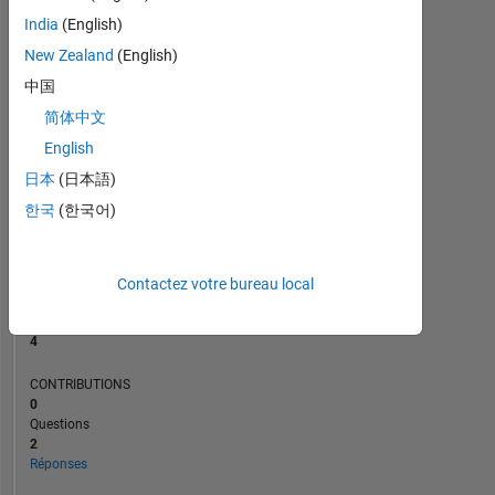
India
(English)
New Zealand
(English)
0
08/19
06/20
04/21
02/22
12/22
10/23
08/24
06/25
04/26
09/19
08/20
07/21
06/22
05/23
04/24
03/25
02/26
10/18
11/19
12/20
01/22
L
02/23
03/24
04/25
05/26
中国
CHRONOLOGIE
简体中文
English
日本
(日本語)
RANG
11
한국
(한국어)
356
of
302
031
Contactez votre bureau local
RÉPUTATION
4
CONTRIBUTIONS
0
Questions
2
Réponses