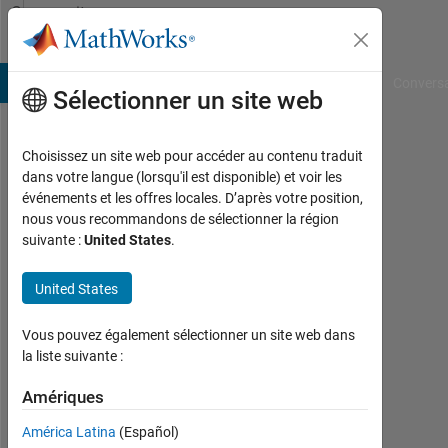
Passer au contenu
Community
Profile
B Answers
File Exchange
Cody
AI Chat Playground
Convers
Sélectionner un site web
Choisissez un site web pour accéder au contenu traduit
bef
dans votre langue (lorsqu'il est disponible) et voir les
événements et les offres locales. D’après votre position,
Last
nous vous recommandons de sélectionner la région
seen:
suivante :
United States
.
presque
6 ans il
United States
y a
|
Actif
Vous pouvez également sélectionner un site web dans
depuis
la liste suivante :
2020
Amériques
Followers:
América Latina
(Español)
0