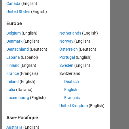
Canada
(English)
Following:
United States
(English)
0
Europe
Follow
Belgium
(English)
Netherlands
(English)
Denmark
(English)
Norway
(English)
Deutschland
(Deutsch)
Österreich
(Deutsch)
Badges
España
(Español)
Portugal
(English)
Finland
(English)
Sweden
(English)
bef's
Badges
France
(Français)
Switzerland
Ireland
(English)
Deutsch
MATLAB
Italia
(Italiano)
English
Answers
Tout
Badges
Luxembourg
(English)
Français
United Kingdom
(English)
Asie-Pacifique
Australia
(English)