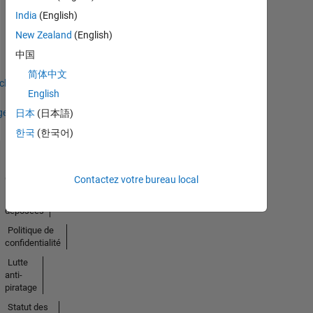
Thankful Level 1
India
(English)
13 Aug 2020
New Zealand
(English)
中国
简体中文
icher
English
ges
日本
(日本語)
한국
(한국어)
Trust
Center
Contactez votre bureau local
Marques
déposées
Politique de
confidentialité
Lutte
anti-
piratage
Statut des