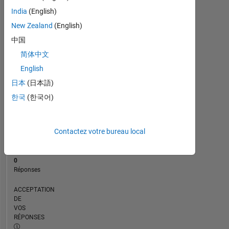
CHRONOLOGIE
India
(English)
New Zealand
(English)
RANG
中国
114
简体中文
289
of
English
302
日本
(日本語)
028
한국
(한국어)
RÉPUTATION
0
Contactez votre bureau local
CONTRIBUTIONS
1
Question
0
Réponses
ACCEPTATION
DE
VOS
RÉPONSES