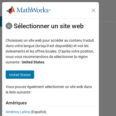
Passer au contenu
Community
Profile
B Answers
File Exchange
Cody
AI Chat Playground
Convers
Sélectionner un site web
Choisissez un site web pour accéder au contenu traduit
Anjuri
dans votre langue (lorsqu'il est disponible) et voir les
événements et les offres locales. D’après votre position,
Kelaiya
nous vous recommandons de sélectionner la région
suivante :
United States
.
Actif
depuis
2018
United States
Followers:
Vous pouvez également sélectionner un site web dans
0
la liste suivante :
Following:
Amériques
0
América Latina
(Español)