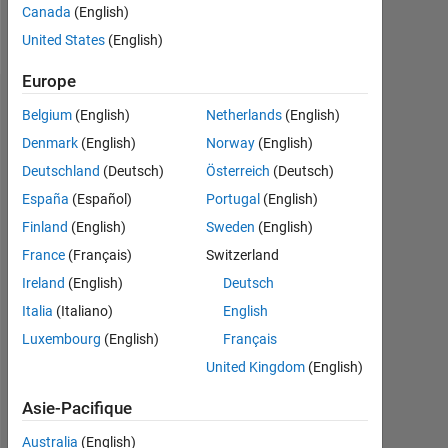
Canada
(English)
Follow
United States
(English)
Europe
Tableau de bord
Belgium
(English)
Netherlands
(English)
Denmark
(English)
Norway
(English)
Statistiques
Deutschland
(Deutsch)
Österreich
(Deutsch)
MATLAB Answers
España
(Español)
Portugal
(English)
Finland
(English)
Sweden
(English)
-2
-1
3
2
France
(Français)
Switzerland
Ireland
(English)
Deutsch
CONTRIBUTIONS
Italia
(Italiano)
English
L
1
Luxembourg
(English)
Français
United Kingdom
(English)
Asie-Pacifique
0
12/18
11/19
10/20
09/21
08/22
07/23
06/24
05/25
04/26
02/19
03/20
04/21
05/22
06/23
07/24
08/25
01/18
03/19
05/20
07/21
L
09/22
11/23
01/25
03/26
Australia
(English)