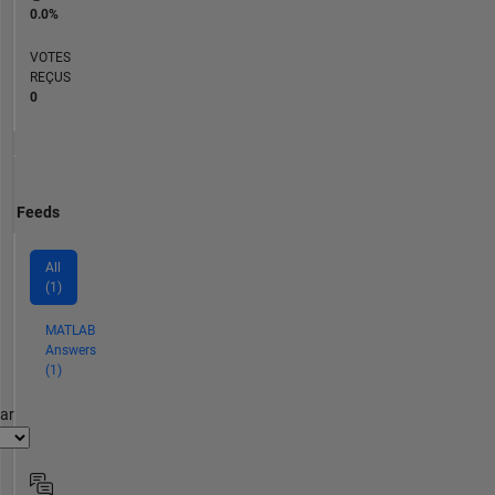
0.0%
VOTES
REÇUS
0
Feeds
All
(1)
MATLAB
Answers
(1)
par