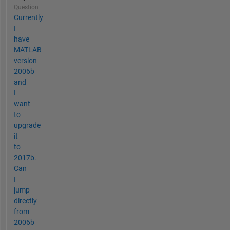
Question
Currently
I
have
MATLAB
version
2006b
and
I
want
to
upgrade
it
to
2017b.
Can
I
jump
directly
from
2006b