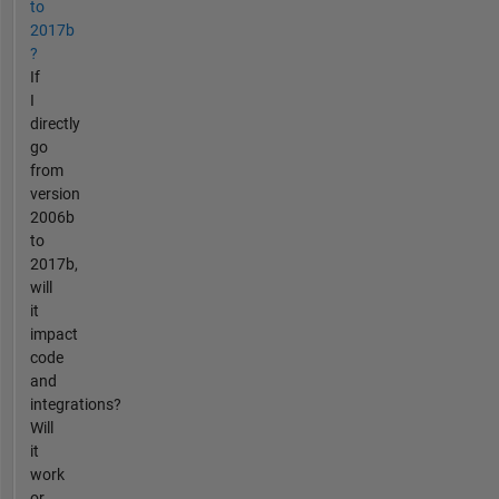
to
2017b
?
If
I
directly
go
from
version
2006b
to
2017b,
will
it
impact
code
and
integrations?
Will
it
work
or