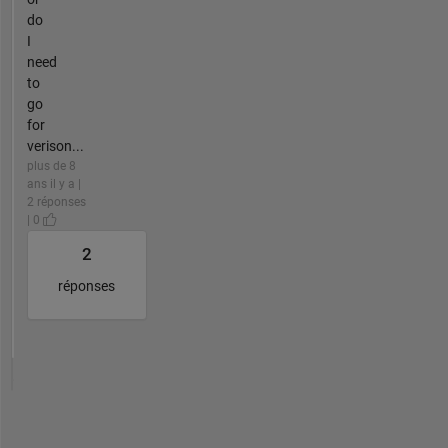
do
I
need
to
go
for
verison...
plus de 8
ans il y a |
2 réponses
| 0
2
réponses