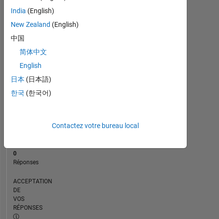
CHRONOLOGIE
India
(English)
New Zealand
(English)
RANG
中国
114
简体中文
289
of
English
302
日本
(日本語)
034
한국
(한국어)
RÉPUTATION
0
Contactez votre bureau local
CONTRIBUTIONS
1
Question
0
Réponses
ACCEPTATION
DE
VOS
RÉPONSES