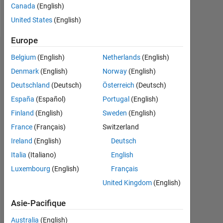
Canada
(English)
Follow
United States
(English)
Europe
Tableau de bord
Belgium
(English)
Netherlands
(English)
Denmark
(English)
Norway
(English)
Statistiques
Deutschland
(Deutsch)
Österreich
(Deutsch)
MATLAB Answers
España
(Español)
Portugal
(English)
Finland
(English)
Sweden
(English)
-2
-1
3
2
France
(Français)
Switzerland
Ireland
(English)
Deutsch
CONTRIBUTIONS
Italia
(Italiano)
English
L
1
Luxembourg
(English)
Français
United Kingdom
(English)
Asie-Pacifique
0
12/18
11/19
10/20
09/21
08/22
07/23
06/24
05/25
04/26
02/19
03/20
04/21
05/22
06/23
07/24
08/25
01/18
03/19
05/20
07/21
L
09/22
11/23
01/25
03/26
Australia
(English)