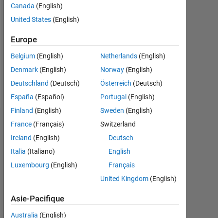
Canada
(English)
Followers:
United States
(English)
0
Europe
Following:
0
Belgium
(English)
Netherlands
(English)
Denmark
(English)
Norway
(English)
Follow
Deutschland
(Deutsch)
Österreich
(Deutsch)
España
(Español)
Portugal
(English)
Finland
(English)
Sweden
(English)
Badges
France
(Français)
Switzerland
Ireland
(English)
Deutsch
Ali
Italia
(Italiano)
English
Nouri's
Badges
Luxembourg
(English)
Français
United Kingdom
(English)
MATLAB
Answers
Tout
Asie-Pacifique
Badges
Australia
(English)