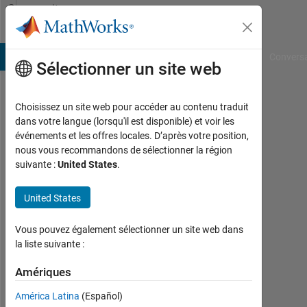
Passer au contenu
Community
Profile
B Answers
File Exchange
Cody
AI Chat Playground
Convers
Sélectionner un site web
Choisissez un site web pour accéder au contenu traduit
Ali
dans votre langue (lorsqu'il est disponible) et voir les
événements et les offres locales. D’après votre position,
Nouri
nous vous recommandons de sélectionner la région
suivante :
United States
.
Last
seen:
plus
United States
de 6
ans il
Vous pouvez également sélectionner un site web dans
y a
la liste suivante :
|
Actif
Amériques
depuis
América Latina
(Español)
2019