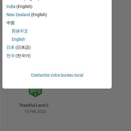
India
(English)
New Zealand
(English)
中国
Thankful Level 1
简体中文
01 Jan 2020
English
日本
(日本語)
한국
(한국어)
First Answer
19 Dec 2019
Contactez votre bureau local
Thankful Level 2
15 Feb 2022