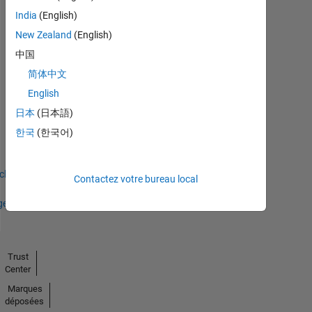
Answers
Tout
Badges
India
(English)
New Zealand
(English)
中国
简体中文
English
Thankful Level 1
日本
(日本語)
22 Oct 2019
한국
(한국어)
icher
Contactez votre bureau local
ges
Trust
Center
Marques
déposées