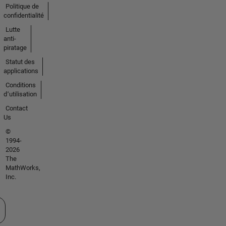
Politique de
confidentialité
Lutte
anti-
piratage
Statut des
applications
Conditions
d՚utilisation
Contact
Us
©
1994-
2026
The
MathWorks,
Inc.
tionner un site web