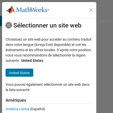
Passer au contenu
Community
Profile
B Answers
File Exchange
Cody
AI Chat Playground
Convers
Sélectionner un site web
Choisissez un site web pour accéder au contenu traduit
Machmud
dans votre langue (lorsqu'il est disponible) et voir les
événements et les offres locales. D’après votre position,
Roby
nous vous recommandons de sélectionner la région
suivante :
United States
.
Alhamidi
Last
United States
seen:
plus
Vous pouvez également sélectionner un site web dans
de 6
la liste suivante :
ans il
y a
Amériques
|
Actif
América Latina
(Español)