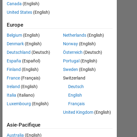
depuis
Canada
(English)
2019
United States
(English)
Followers:
Europe
0
Belgium
(English)
Netherlands
(English)
Following:
Denmark
(English)
Norway
(English)
0
Deutschland
(Deutsch)
Österreich
(Deutsch)
España
(Español)
Portugal
(English)
Follow
Finland
(English)
Sweden
(English)
France
(Français)
Switzerland
Ireland
(English)
Deutsch
Badges
Italia
(Italiano)
English
Machmud
Luxembourg
(English)
Français
Roby
United Kingdom
(English)
Alhamidi's
Badges
Asie-Pacifique
MATLAB
Australia
(English)