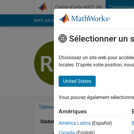
Passer au contenu
Centre d’aide MATLAB
Communau
MATLAB Answers
File Exchange
Cody
AI Cha
Sélectionner un 
Rajat Munj
Last seen: environ 6 a
Choisissez un site web pour accéder 
Followers:
0
Followi
locales. D’après votre position, no
Follow
United States
Vous pouvez également sélectionner 
Tableau de bord
Badges
Recommanda
Amériques
Statistiques
América Latina
(Español)
Canada
(English)
MATLAB Answers