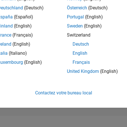
271 888
of 302 028
Deutschland
(Deutsch)
Österreich
(Deutsch)
España
(Español)
Portugal
(English)
RÉPUTATION
0
inland
(English)
Sweden
(English)
rance
(Français)
Switzerland
CONTRIBUTIO
0
Questions
reland
(English)
Deutsch
1
Réponse
talia
(Italiano)
English
ACCEPTATION
Luxembourg
(English)
Français
VOS RÉPONS
0.00%
2
04/23
L
10/23
04/24
10/24
04/25
10/25
04/26
United Kingdom
(English)
CHRONOLOGIE
VOTES REÇUS
0
Contactez votre bureau local