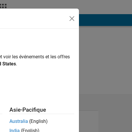
ión
Más
t voir les événements et les offres
d States
.
Asie-Pacifique
Australia
(English)
India
(English)