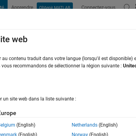
té
Apprendre
Connectez-vous
Obtenir MATLAB
t Playground
Conversaciones
Competiciones
Blogs
Publicac
site web
al
ns il y a
|
Actif depuis 2020
au contenu traduit dans votre langue (lorsqu'il est disponible) e
ng:
0
us vous recommandons de sélectionner la région suivante :
Unite
un site web dans la liste suivante :
tions
Europe
Belgium
(English)
Netherlands
(English)
RANG
Denmark
(English)
Norway
(English)