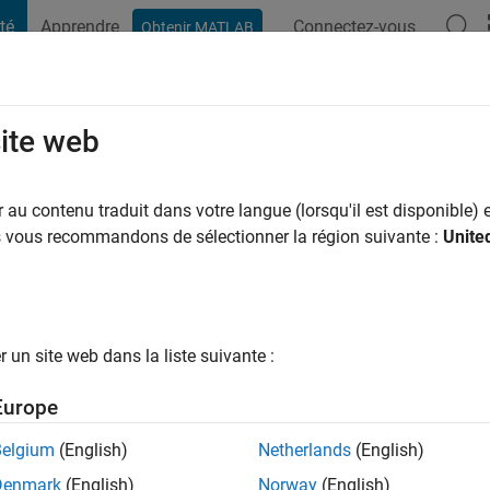
té
Apprendre
Connectez-vous
Obtenir MATLAB
t Playground
Conversaciones
Competiciones
Blogs
Publicac
site web
cariello
ns il y a
|
Actif depuis 2023
au contenu traduit dans votre langue (lorsqu'il est disponible) e
ng:
0
us vous recommandons de sélectionner la région suivante :
Unite
un site web dans la liste suivante :
tions
Europe
Belgium
(English)
Netherlands
(English)
RANG
Denmark
(English)
Norway
(English)