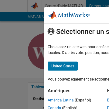
Passer au contenu
Centre d’aide MATLAB
Communau
MATLAB Answers
File Exchange
Cody
AI Cha
Sélectionner un 
William Pi
Last seen: environ 3 a
Choisissez un site web pour accéder 
Followers:
0
Followi
locales. D’après votre position, no
Follow
United States
Vous pouvez également sélectionner 
Tableau de bord
Badges
Recommanda
Amériques
Statistiques
América Latina
(Español)
Canada
(English)
MATLAB Answers