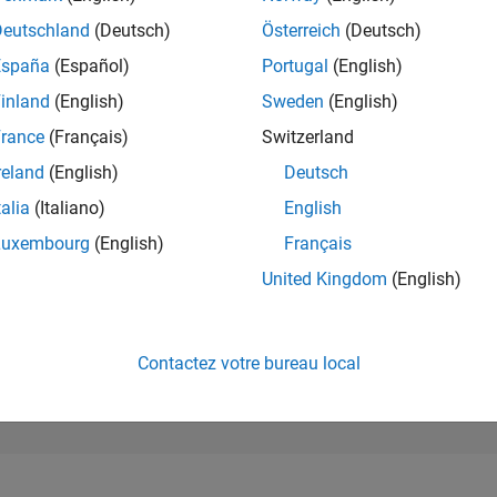
188 133
of 302 025
Deutschland
(Deutsch)
Österreich
(Deutsch)
España
(Español)
Portugal
(English)
RÉPUTATION
0
inland
(English)
Sweden
(English)
rance
(Français)
Switzerland
CONTRIBUTIO
1
Question
reland
(English)
Deutsch
0
Réponses
talia
(Italiano)
English
ACCEPTATION
Luxembourg
(English)
Français
VOS RÉPONS
0.0%
4
12/24
L
03/25
06/25
09/25
12/25
03/26
06/26
United Kingdom
(English)
CHRONOLOGIE
VOTES REÇUS
0
Contactez votre bureau local