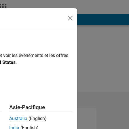
ión
Más
t voir les événements et les offres
d States
.
Asie-Pacifique
Australia
(English)
India
(English)