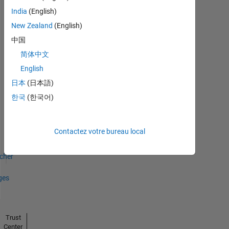
India
(English)
New Zealand
(English)
Thankful Level 1
中国
25 Jun 2021
简体中文
English
日本
(日本語)
한국
(한국어)
Thankful Level 2
15 Feb 2022
Contactez votre bureau local
icher
ges
Trust
Center