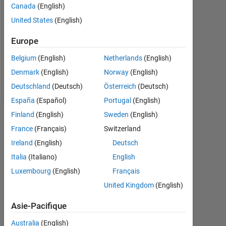
Followers:
Canada
(English)
0
United States
(English)
Following:
Europe
0
Belgium
(English)
Netherlands
(English)
Denmark
(English)
Norway
(English)
Follow
Deutschland
(Deutsch)
Österreich
(Deutsch)
España
(Español)
Portugal
(English)
Finland
(English)
Sweden
(English)
Badges
France
(Français)
Switzerland
Justin
Ireland
(English)
Deutsch
Burzachiello's
Badges
Italia
(Italiano)
English
Luxembourg
(English)
Français
MATLAB
United Kingdom
(English)
Answers
Tout
Badges
Asie-Pacifique
Australia
(English)