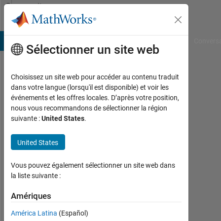
Passer au contenu
Community
Profile
B Answers
File Exchange
Cody
AI Chat Playground
Convers
Sélectionner un site web
Choisissez un site web pour accéder au contenu traduit
Justin
dans votre langue (lorsqu'il est disponible) et voir les
événements et les offres locales. D’après votre position,
Burzachiello
nous vous recommandons de sélectionner la région
suivante :
United States
.
Last
seen:
environ
United States
4 ans il
y a
Vous pouvez également sélectionner un site web dans
|
la liste suivante :
Actif
depuis
Amériques
2021
América Latina
(Español)