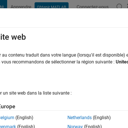
té
Apprendre
Connectez-vous
Obtenir MATLAB
t Playground
Conversaciones
Competiciones
Blogs
Publicac
site web
zachiello
ns il y a
|
Actif depuis 2021
au contenu traduit dans votre langue (lorsqu'il est disponible) e
ng:
0
us vous recommandons de sélectionner la région suivante :
Unite
un site web dans la liste suivante :
tions
Europe
Belgium
(English)
Netherlands
(English)
RANG
Denmark
(English)
Norway
(English)