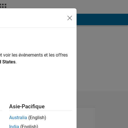
ión
Más
t voir les événements et les offres
d States
.
Asie-Pacifique
Australia
(English)
India
(English)