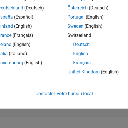
100 232
of 302 028
Deutschland
(Deutsch)
Österreich
(Deutsch)
España
(Español)
Portugal
(English)
RÉPUTATION
0
inland
(English)
Sweden
(English)
rance
(Français)
Switzerland
CONTRIBUTIO
8
Questions
reland
(English)
Deutsch
0
Réponses
talia
(Italiano)
English
ACCEPTATION
Luxembourg
(English)
Français
VOS RÉPONS
37.5%
23
12/23
L
05/24
10/24
03/25
08/25
01/26
06/26
United Kingdom
(English)
CHRONOLOGIE
VOTES REÇUS
0
Contactez votre bureau local