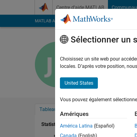
Passer au contenu
Centre d’aide MATLAB
Communau
MATLAB Answers
File Exchange
Cody
AI Cha
Sélectionner un 
Justin Bur
Last seen: environ 4 a
Choisissez un site web pour accéder 
Followers:
0
Followi
locales. D’après votre position, no
Follow
United States
Vous pouvez également sélectionner 
Tableau de bord
Badges
Recommanda
Amériques
Statistiques
América Latina
(Español)
Canada
(English)
MATLAB Answers