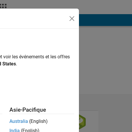
ión
Más
t voir les événements et les offres
d States
.
Asie-Pacifique
Australia
(English)
India
(English)