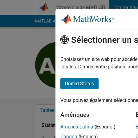
Passer au contenu
Centre d’aide MATLAB
Communau
MATLAB Answers
File Exchange
Cody
AI Cha
Sélectionner un 
Abhay Mo
Last seen: environ 2 
Choisissez un site web pour accéder 
Followers:
0
Followi
locales. D’après votre position, no
Follow
United States
Vous pouvez également sélectionner 
Tableau de bord
Badges
Recommanda
Amériques
Statistiques
América Latina
(Español)
Canada
(English)
MATLAB Answers
Cody
All