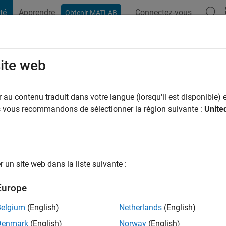
té
Apprendre
Connectez-vous
Obtenir MATLAB
t Playground
Conversaciones
Competiciones
Blogs
Publicac
site web
han
mois il y a
|
Actif depuis 2020
au contenu traduit dans votre langue (lorsqu'il est disponible) e
ng:
0
us vous recommandons de sélectionner la région suivante :
Unite
un site web dans la liste suivante :
tions
Europe
Belgium
(English)
Netherlands
(English)
RANG
Denmark
(English)
Norway
(English)