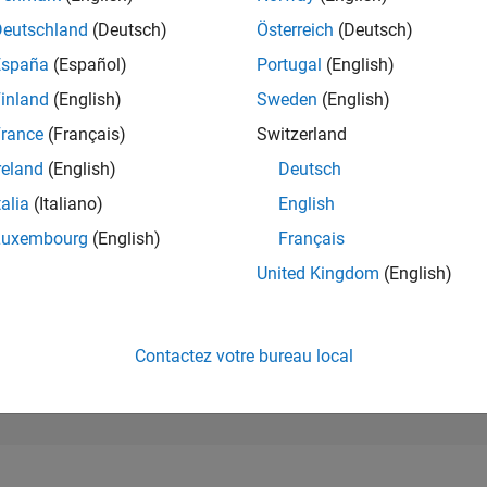
10 550
of 302 025
Deutschland
(Deutsch)
Österreich
(Deutsch)
España
(Español)
Portugal
(English)
RÉPUTATION
4
inland
(English)
Sweden
(English)
rance
(Français)
Switzerland
CONTRIBUTIO
3
Questions
reland
(English)
Deutsch
2
Réponses
talia
(Italiano)
English
ACCEPTATION
Luxembourg
(English)
Français
VOS RÉPONS
33.33%
06/23
11/23
L
04/24
09/24
02/25
07/25
12/25
05/26
United Kingdom
(English)
CHRONOLOGIE
VOTES REÇUS
0
Contactez votre bureau local