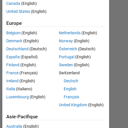
Followers:
Canada
(English)
0
United States
(English)
Following:
Europe
0
Belgium
(English)
Netherlands
(English)
Denmark
(English)
Norway
(English)
Follow
Deutschland
(Deutsch)
Österreich
(Deutsch)
España
(Español)
Portugal
(English)
Finland
(English)
Sweden
(English)
Tableau de bord
France
(Français)
Switzerland
Statistiques
Ireland
(English)
Deutsch
Italia
(Italiano)
English
MATLAB Answers
Luxembourg
(English)
Français
-2
-1
7
6
United Kingdom
(English)
5
Asie-Pacifique
4
Australia
(English)