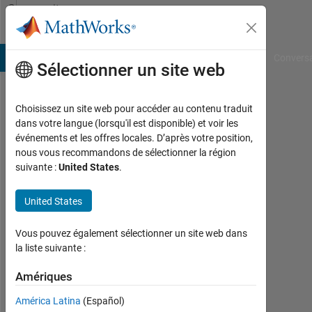
Passer au contenu
Community
Profile
B Answers
File Exchange
Cody
AI Chat Playground
Convers
Sélectionner un site web
Choisissez un site web pour accéder au contenu traduit
Rachele
dans votre langue (lorsqu'il est disponible) et voir les
événements et les offres locales. D’après votre position,
Franceschini
nous vous recommandons de sélectionner la région
suivante :
United States
.
Last
seen:
presque
United States
3 ans il
y a
Vous pouvez également sélectionner un site web dans
|
la liste suivante :
Actif
depuis
Amériques
2020
América Latina
(Español)