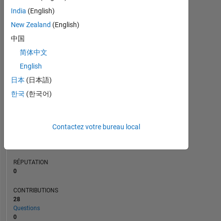
CONTRIBUTIONS
L
3
India
(English)
2
New Zealand
(English)
1
中国
0
简体中文
11/20
07/21
03/22
11/22
07/23
03/24
11/24
07/25
03/26
01/21
11/21
09/22
05/24
03/25
01/26
03/20
02/21
01/22
12/22
L
11/23
10/24
09/25
08/26
CHRONOLOGIE
English
日本
(日本語)
한국
(한국어)
RANG
268
345
of
Contactez votre bureau local
302
025
RÉPUTATION
0
CONTRIBUTIONS
28
Questions
0