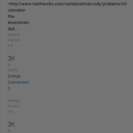
<http://www.mathworks.com/matlabcentral/cody/problems/93-
calculate-
the-
levenshtein-
dist...
environ
4 ans il
y a
A
résolu
Energy
Conversion
2
environ
4 ans il
y a
A