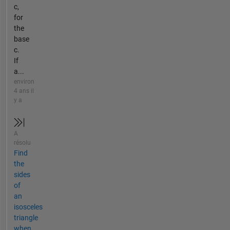
c,
for
the
base
c.
If
a...
environ
4 ans il
y a
A
résolu
Find
the
sides
of
an
isosceles
triangle
when