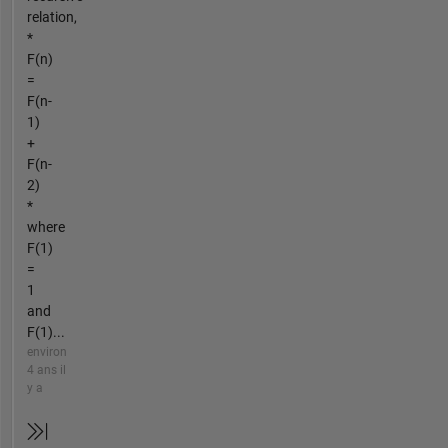
relation,
*
F(n)
=
F(n-
1)
+
F(n-
2)
*
where
F(1)
=
1
and
F(1)...
environ
4 ans il
y a