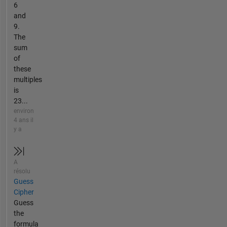
6
and
9.
The
sum
of
these
multiples
is
23...
environ
4 ans il
y a
A
résolu
Guess
Cipher
Guess
the
formula