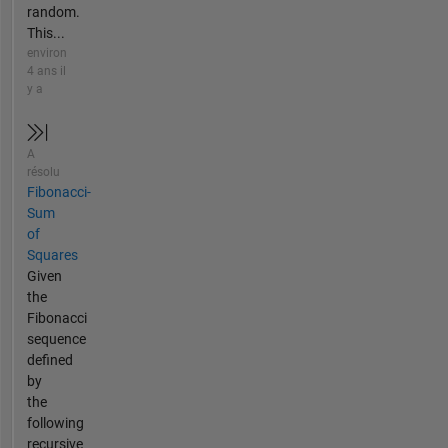
random.
This...
environ
4 ans il
y a
A
résolu
Fibonacci-
Sum
of
Squares
Given
the
Fibonacci
sequence
defined
by
the
following
recursive