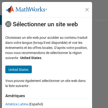
Passer au contenu
Community
Profile
B Answers
File Exchange
Cody
AI Chat Playground
Convers
Sélectionner un site web
Choisissez un site web pour accéder au contenu traduit
sdsd
dans votre langue (lorsqu'il est disponible) et voir les
événements et les offres locales. D’après votre position,
sdsd
nous vous recommandons de sélectionner la région
suivante :
United States
.
Last
seen:
plus
United States
de 2
ans il
Vous pouvez également sélectionner un site web dans
y a
la liste suivante :
|
Actif
Amériques
depuis
América Latina
(Español)
2019