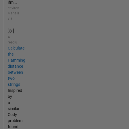
ifm...
environ
4 ans il
y a
A
résolu
Calculate
the
Hamming
distance
between
two
strings
Inspired
by
a
similar
Cody
problem
found