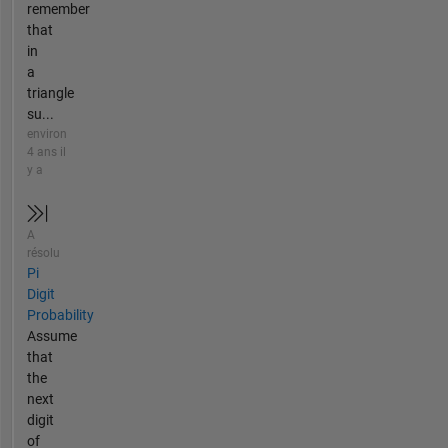
remember
that
in
a
triangle
su...
environ
4 ans il
y a
A
résolu
Pi
Digit
Probability
Assume
that
the
next
digit
of