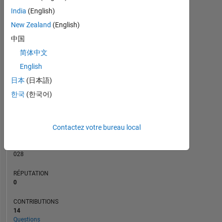
CONTRIBUTIONS
3
India
(English)
L
2
New Zealand
(English)
中国
1
简体中文
0
04/21
12/21
08/22
04/23
08/24
04/25
12/25
08/26
05/21
02/22
11/22
08/23
05/24
02/25
11/25
08/20
06/21
04/22
02/23
L
12/23
10/24
08/25
06/26
English
CHRONOLOGIE
日本
(日本語)
한국
(한국어)
RANG
281
Contactez votre bureau local
838
of
302
028
RÉPUTATION
0
CONTRIBUTIONS
14
Questions