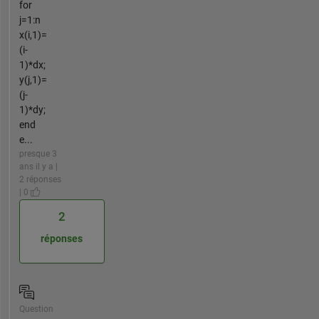
for
j=1:n
x(i,1)=
(i-
1)*dx;
y(j,1)=
(j-
1)*dy;
end
e...
presque 3
ans il y a |
2 réponses
| 0
2
réponses
Question