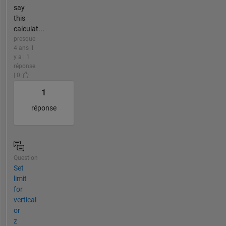
say
this
calculat...
presque
4 ans il
y a | 1
réponse
| 0
1
réponse
Question
Set
limit
for
vertical
or
z