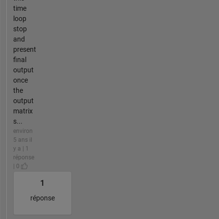
time
loop
stop
and
present
final
output
once
the
output
matrix
s...
environ
5 ans il
y a | 1
réponse
| 0
1
réponse