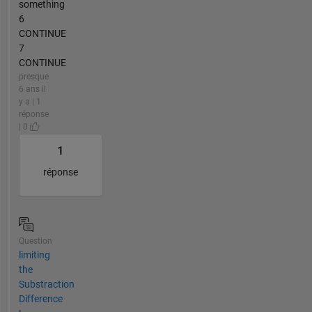
something
6
CONTINUE
7
CONTINUE
presque
6 ans il
y a | 1
réponse
| 0
1
réponse
Question
limiting
the
Substraction
Difference