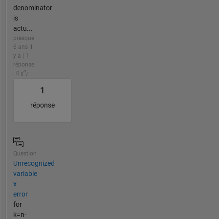
denominator
is
actu...
presque
6 ans il
y a | 1
réponse
| 0
1
réponse
Question
Unrecognized
variable
x
error
for
k=n-