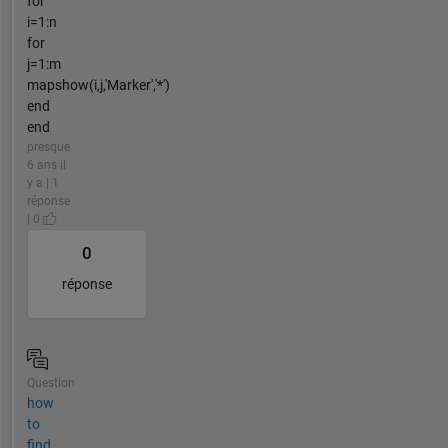
for
i=1:n
for
j=1:m
mapshow(i,j,'Marker','*')
end
end
presque
6 ans il
y a | 1
réponse
| 0
0
réponse
Question
how
to
find