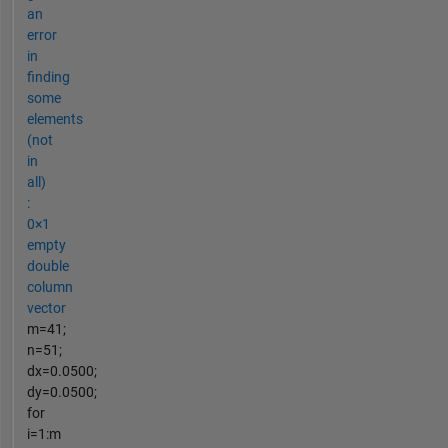
an
error
in
finding
some
elements
(not
in
all)
:
0×1
empty
double
column
vector
m=41;
n=51;
dx=0.0500;
dy=0.0500;
for
i=1:m