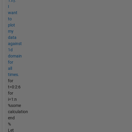
1:n).
I
want
to
plot
my
data
against
1d
domain
for
all
times.
for
t=0:2:6
for
i=1:n
%some
calculation
end
%
Let