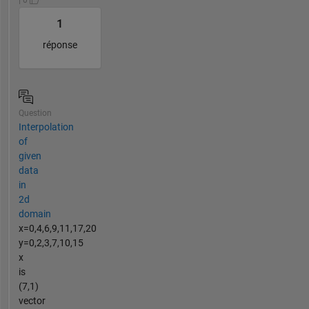
| 0
1
réponse
Question
Interpolation
of
given
data
in
2d
domain
x=0,4,6,9,11,17,20
y=0,2,3,7,10,15
x
is
(7,1)
vector