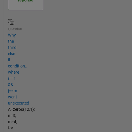
réponse
Question
Why
the
third
else
if
condition..
where
i==1
&&
j==m
went
unexecuted
A=zeros(12,1);
n=3;
m=4;
for