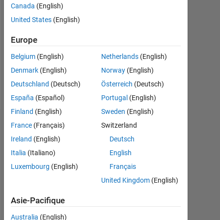
Canada
(English)
Followers:
United States
(English)
0
Europe
Following:
0
Belgium
(English)
Netherlands
(English)
Denmark
(English)
Norway
(English)
Follow
Deutschland
(Deutsch)
Österreich
(Deutsch)
España
(Español)
Portugal
(English)
Finland
(English)
Sweden
(English)
Tableau de bord
France
(Français)
Switzerland
Ireland
(English)
Deutsch
Statistiques
Italia
(Italiano)
English
Luxembourg
(English)
Français
MATLAB Answers
United Kingdom
(English)
-2
-1
6
5
Asie-Pacifique
4
Australia
(English)