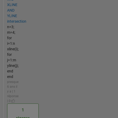
XLINE
AND
YLINE
intersection
n=3;
m=4;
for
i=1:n
xline(i);
for
j=1:m
yline(j);
end
end
presque
6 ans il
y a | 1
réponse
| 0
1