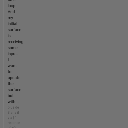
loop.
And
my
initial
surface
is
receiving
some
input.
I
want
to
update
the
surface
but
with...
plus de
3 ans il
y a | 1
réponse