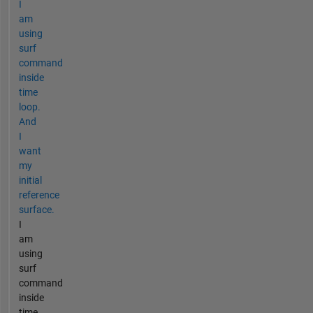
I
am
using
surf
command
inside
time
loop.
And
I
want
my
initial
reference
surface.
I
am
using
surf
command
inside
time