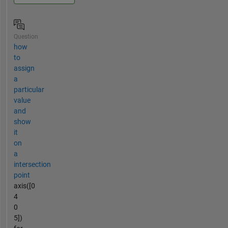
Question
how
to
assign
a
particular
value
and
show
it
on
a
intersection
point
axis([0
4
0
5])