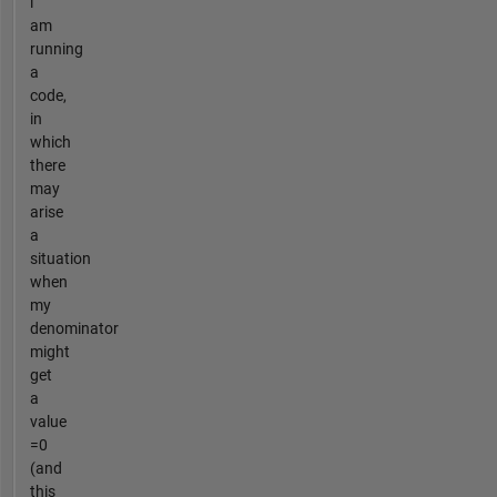
i
am
running
a
code,
in
which
there
may
arise
a
situation
when
my
denominator
might
get
a
value
=0
(and
this