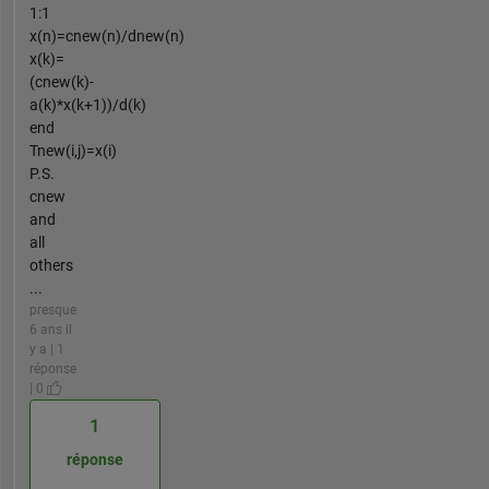
1:1
x(n)=cnew(n)/dnew(n)
x(k)=
(cnew(k)-
a(k)*x(k+1))/d(k)
end
Tnew(i,j)=x(i)
P.S.
cnew
and
all
others
...
presque
6 ans il
y a | 1
réponse
| 0
1
réponse