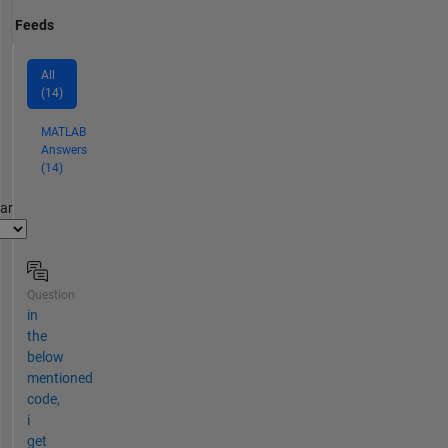
Feeds
All
(14)
MATLAB
Answers
(14)
par
Question
in
the
below
mentioned
code,
i
get