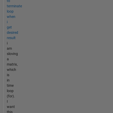
to
terminate
loop
when
i
get
desired
result
i
am
sloving
a
matrix,
which
is
in
time
loop
(for).
I
want
this