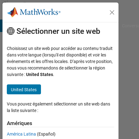
Passer au contenu
Community
Profile
B Answers
File Exchange
Cody
AI Chat Playground
Convers
Sélectionner un site web
Choisissez un site web pour accéder au contenu traduit
ravi
dans votre langue (lorsqu'il est disponible) et voir les
événements et les offres locales. D’après votre position,
shukla
nous vous recommandons de sélectionner la région
suivante :
United States
.
Last
seen:
plus
United States
d'un
an il
Vous pouvez également sélectionner un site web dans
y a
la liste suivante :
|
Actif
Amériques
depuis
América Latina
(Español)
2020