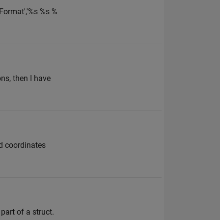
,'Format','%s %s %
ns, then I have
ed coordinates
art of a struct.