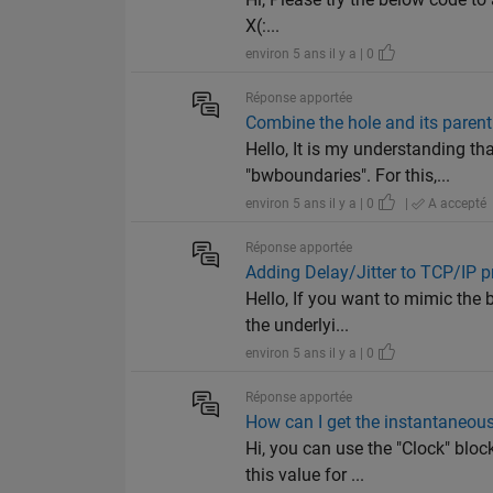
X(:...
environ 5 ans il y a | 0
Réponse apportée
Combine the hole and its paren
Hello, It is my understanding th
"bwboundaries". For this,...
environ 5 ans il y a | 0
|
A accepté
Réponse apportée
Adding Delay/Jitter to TCP/IP p
Hello, If you want to mimic the 
the underlyi...
environ 5 ans il y a | 0
Réponse apportée
How can I get the instantaneous 
Hi, you can use the "Clock" bloc
this value for ...