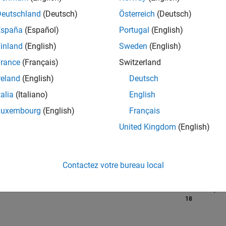
tions
Deutschland
(Deutsch)
Österreich
(Deutsch)
España
(Español)
Portugal
(English)
RANG
inland
(English)
Sweden
(English)
386
of 302 028
rance
(Français)
Switzerland
reland
(English)
Deutsch
RÉPUTATION
212
talia
(Italiano)
English
Luxembourg
(English)
Français
CONTRIBUTIO
0
Questions
United Kingdom
(English)
90
Réponses
ACCEPTATION
VOS RÉPONS
Contactez votre bureau local
0.00%
/23
08/23
L
02/24
08/24
02/25
08/25
02/26
08/26
CHRONOLOGIE
VOTES REÇUS
18