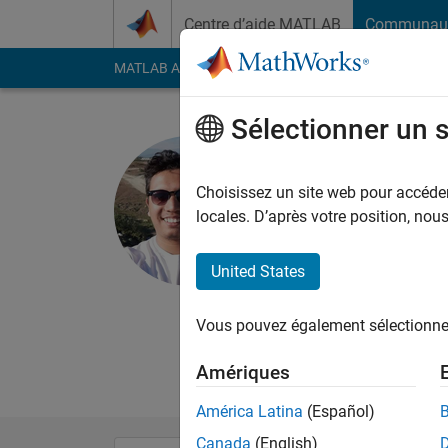
Passer au contenu
Centre d’aide MATLAB
Communau
MATLAB Answers
File Exchange
Cody
AI Cha
Sélectionner un 
Uday Prad
Choisissez un site web pour accéder 
MathWorks
locales. D’après votre position, no
Last seen: 5 jours il 
Followers:
0
Followi
United States
Follow
Messa
Vous pouvez également sélectionner 
I am an Application 
Disclaimer : Any art
Amériques
América Latina
(Español)
Canada
(English)