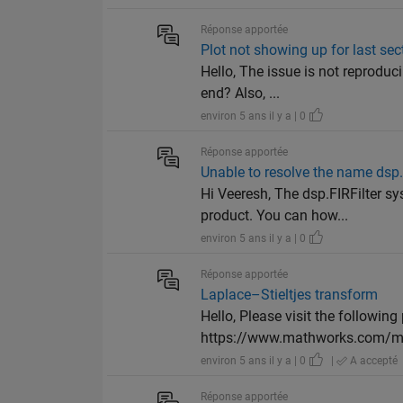
Réponse apportée
Plot not showing up for last se
Hello, The issue is not reproduc
end? Also, ...
environ 5 ans il y a | 0
Réponse apportée
Unable to resolve the name dsp.F
Hi Veeresh, The dsp.FIRFilter s
product. You can how...
environ 5 ans il y a | 0
Réponse apportée
Laplace–Stieltjes transform
Hello, Please visit the followin
https://www.mathworks.com/mat
environ 5 ans il y a | 0
|
A accepté
Réponse apportée