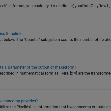
specified format, you could try: t = readtable('yourDataOnlyRow1'
ries Simulink
ut below: The "Counter" subsystem counts the number of iteratio
data.T parameter of the output of maketform?
described in mathematical form as: Here, [x y] are the transform
 bwconncomp provides?
itilize the PixelIdxList information that bwconncomp outputs as p