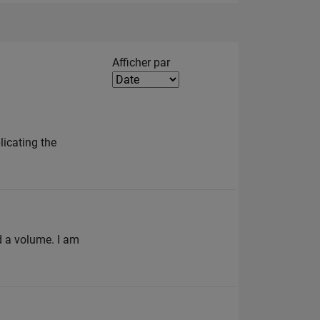
Filter2
Afficher par
plicating the
d a volume. I am