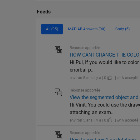
Feeds
All (95)
MATLAB Answers (90)
Cody (5)
Réponse apportée
HOW CAN I CHANGE THE COLO
Hi Pul, If you would like to color
errorbar p...
environ 5 ans il y a | 0
|
A accepté
Réponse apportée
View the segmented object and
Hi Vinit, You could use the dra
attaching an exam...
environ 5 ans il y a | 0
|
A accepté
Réponse apportée
How to read row1 as datetime