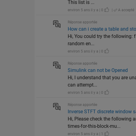
This list is ...
environ 5 ans il y a | 0
|
A accepté
Réponse apportée
How can i create a table and st
Hi, You could try the following: f
random en...
environ 5 ans il y a | 0
Réponse apportée
Simulink can not be Opened
Hi, I understand that you are un
can attempt...
environ 5 ans il y a | 0
Réponse apportée
Inverse STFT discrete window sa
Hi, Please check the followin
times-for-this-block-mu...
environ 5 ans il y a | 1