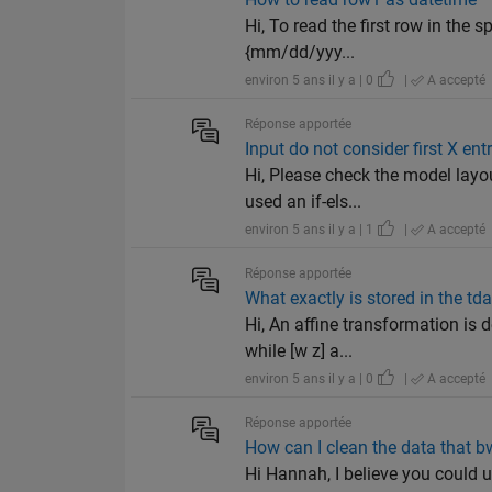
Hi, To read the first row in the 
{mm/dd/yyy...
environ 5 ans il y a | 0
|
A accepté
Réponse apportée
Input do not consider first X ent
Hi, Please check the model layo
used an if-els...
environ 5 ans il y a | 1
|
A accepté
Réponse apportée
What exactly is stored in the t
Hi, An affine transformation is 
while [w z] a...
environ 5 ans il y a | 0
|
A accepté
Réponse apportée
How can I clean the data that
Hi Hannah, I believe you could u