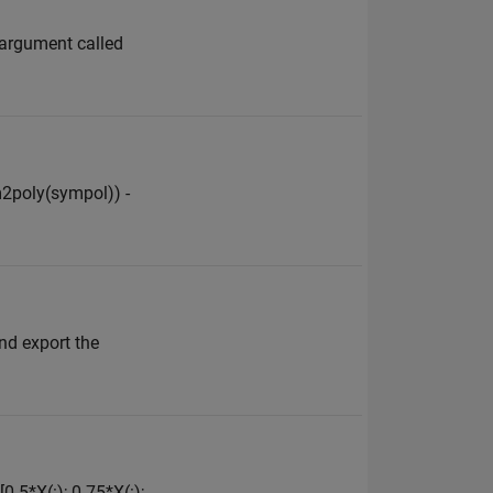
 argument called
ym2poly(sympol)) -
nd export the
0.5*X(:); 0.75*X(:);