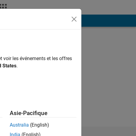
ión
Más
t voir les événements et les offres
d States
.
 of MathWorks.
Asie-Pacifique
Australia
(English)
India
(English)