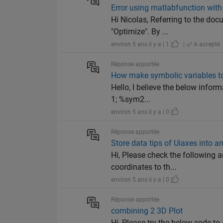
Error using matlabfunction with
Hi Nicolas, Referring to the do
"Optimize". By ...
environ 5 ans il y a | 1
|
A accepté
Réponse apportée
How make symbolic variables to
Hello, I believe the below infor
1; %sym2...
environ 5 ans il y a | 0
Réponse apportée
Store data tips of Uiaxes into ar
Hi, Please check the following a
coordinates to th...
environ 5 ans il y a | 0
Réponse apportée
combining 2 3D Plot
Hi, Please try the below code to 