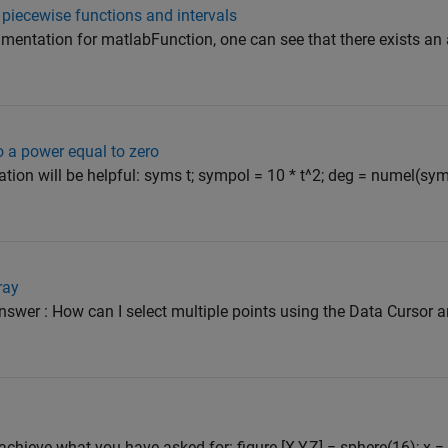
 piecewise functions and intervals
cumentation for matlabFunction, one can see that there exists an
 a power equal to zero
mation will be helpful: syms t; sympol = 10 * t^2; deg = numel(s
ray
nswer : How can I select multiple points using the Data Cursor a
achieve what you have asked for: figure [X,Y,Z] = sphere(16); x = [