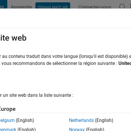
té
Apprendre
Connectez-vous
Obtenir MATLAB
t Playground
Conversaciones
Competiciones
Blogs
Publicac
site web
han
au contenu traduit dans votre langue (lorsqu'il est disponible) e
us vous recommandons de sélectionner la région suivante :
Unite
y a
|
Actif depuis 2020
ng:
0
ge
un site web dans la liste suivante :
Support Engineer at Mathworks.
icles/ideas/opinions here are my own and in no way reflect that
Europe
Belgium
(English)
Netherlands
(English)
Denmark
(English)
Norway
(English)