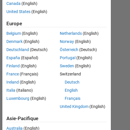
0
Canada
(English)
United States
(English)
Following:
0
Europe
Belgium
(English)
Netherlands
(English)
Follow
Denmark
(English)
Norway
(English)
Deutschland
(Deutsch)
Österreich
(Deutsch)
España
(Español)
Portugal
(English)
Tableau de bord
Finland
(English)
Sweden
(English)
France
(Français)
Switzerland
Statistiques
Ireland
(English)
Deutsch
MATLAB Answers
Italia
(Italiano)
English
Luxembourg
(English)
Français
14
-2
-1
-4
1
3
5
7
12
United Kingdom
(English)
10
CONTRIBUTIONS
8
Asie-Pacifique
10
6
Australia
(English)