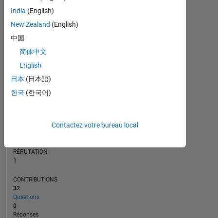
4
India
(English)
2
New Zealand
(English)
0
中国
04/21
12/21
08/22
04/23
08/24
04/25
12/25
08/26
05/21
02/22
11/22
08/23
05/24
02/25
11/25
08/20
06/21
04/22
02/23
L
12/23
10/24
08/25
06/26
简体中文
CHRONOLOGIE
English
日本
(日本語)
RANG
한국
(한국어)
27
588
of
302
Contactez votre bureau local
028
RÉPUTATION
1
CONTRIBUTIONS
32
Questions
0
Réponses