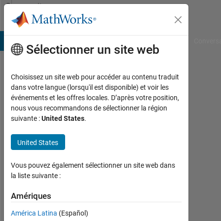
Passer au contenu
Community
Profile
B Answers
File Exchange
Cody
AI Chat Playground
Convers
Sélectionner un site web
Choisissez un site web pour accéder au contenu traduit
aa
dans votre langue (lorsqu'il est disponible) et voir les
événements et les offres locales. D’après votre position,
Last
nous vous recommandons de sélectionner la région
seen:
suivante :
United States
.
plus
de 4
United States
ans il
y a
|
Vous pouvez également sélectionner un site web dans
Actif
la liste suivante :
depuis
2020
Amériques
América Latina
(Español)
Followers: