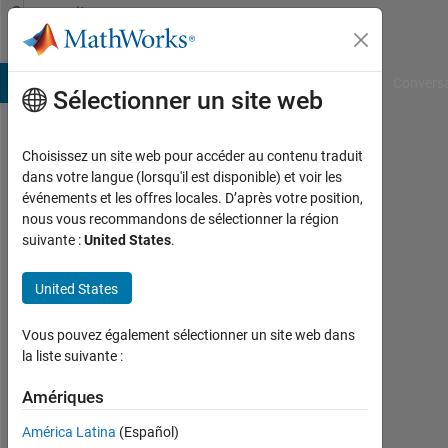
Passer au contenu
Community
Profile
B Answers
File Exchange
Cody
AI Chat Playground
Convers
Sélectionner un site web
Choisissez un site web pour accéder au contenu traduit
Esraa
dans votre langue (lorsqu'il est disponible) et voir les
événements et les offres locales. D’après votre position,
Aziz
nous vous recommandons de sélectionner la région
suivante :
United States
.
Last
seen:
environ
United States
2 mois
il y a
Vous pouvez également sélectionner un site web dans
|
la liste suivante :
Actif
depuis
Amériques
2020
América Latina
(Español)