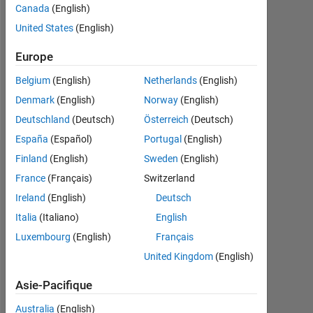
Followers:
Canada
(English)
0
United States
(English)
Following:
Europe
0
Belgium
(English)
Netherlands
(English)
Denmark
(English)
Norway
(English)
Follow
Deutschland
(Deutsch)
Österreich
(Deutsch)
España
(Español)
Portugal
(English)
Finland
(English)
Sweden
(English)
Badges
France
(Français)
Switzerland
Esraa
Ireland
(English)
Deutsch
Aziz's
Badges
Italia
(Italiano)
English
Luxembourg
(English)
Français
MATLAB
United Kingdom
(English)
Answers
Tout
Badges
Asie-Pacifique
Australia
(English)