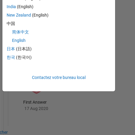
India
(English)
New Zealand
(English)
Thankful Level 1
中国
06 Dec 2025
简体中文
English
日本
(日本語)
한국
(한국어)
Revival Level 1
17 Aug 2020
Contactez votre bureau local
First Answer
17 Aug 2020
icher