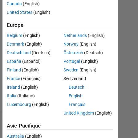
Canada
(English)
Followers:
United States
(English)
0
Europe
Following:
0
Belgium
(English)
Netherlands
(English)
Denmark
(English)
Norway
(English)
Follow
Deutschland
(Deutsch)
Österreich
(Deutsch)
España
(Español)
Portugal
(English)
Message
Finland
(English)
Sweden
(English)
Ing.
Mechanical
France
(Français)
Switzerland
Professional
Ireland
(English)
Deutsch
Interests:
Italia
(Italiano)
English
Robotics
Luxembourg
(English)
Français
United Kingdom
(English)
Tableau de bord
Asie-Pacifique
Australia
(English)
Statistiques