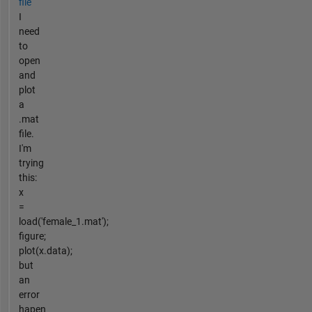
file
I
need
to
open
and
plot
a
.mat
file.
I'm
trying
this:
x
=
load('female_1.mat');
figure;
plot(x.data);
but
an
error
hapen