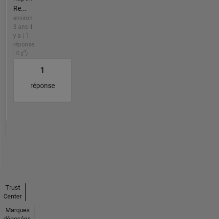
Re...
environ
3 ans il
y a | 1
réponse
| 0
1
réponse
Trust
Center
Marques
déposées