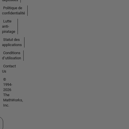
Politique de
confidentialité
Lutte
anti-
piratage
Statut des
applications
Conditions
d՚utilisation
Contact
Us
©
1994-
2026
The
MathWorks,
Inc.
tionner un site web