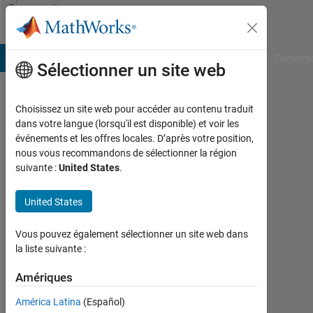
Passer au contenu
Community
Profile
B Answers
File Exchange
Cody
AI Chat Playground
Convers
Sélectionner un site web
Choisissez un site web pour accéder au contenu traduit
Dodai
dans votre langue (lorsqu'il est disponible) et voir les
événements et les offres locales. D’après votre position,
Xenteltab
nous vous recommandons de sélectionner la région
suivante :
United States
.
Last
seen:
plus
United States
de 2
ans il
Vous pouvez également sélectionner un site web dans
y a
la liste suivante :
|
Actif
Amériques
depuis
América Latina
(Español)
2023