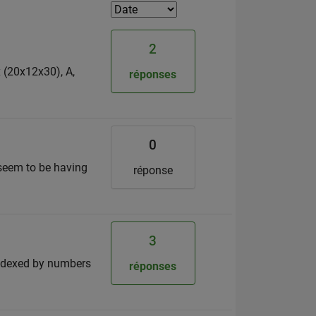
2
x (20x12x30), A,
réponses
0
 seem to be having
réponse
3
indexed by numbers
réponses