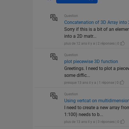
Question
Concatenation of 3D Array into
Sorry if this is a bit of an ele
into a 2D matr...
plus de 12 ans il y a | 2 réponses | 0
Question
plot piecewise 3D function
Greetings. I need to plot a piec
some diffic...
presque 13 ans il y a | 1 réponse | 0
Question
Using vertcat on multidimension
I need to create a new array f
1:100) needs to b...
plus de 13 ans il y a | 3 réponses | 0