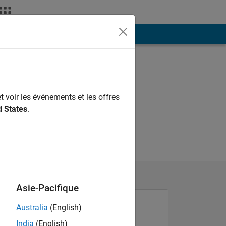
ión
Más
t voir les événements et les offres
d States
.
Asie-Pacifique
Australia
(English)
India
(English)