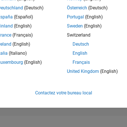
62 696
of 302 028
Deutschland
(Deutsch)
Österreich
(Deutsch)
España
(Español)
Portugal
(English)
RÉPUTATION
0
inland
(English)
Sweden
(English)
rance
(Français)
Switzerland
CONTRIBUTIO
3
Questions
reland
(English)
Deutsch
0
Réponses
talia
(Italiano)
English
ACCEPTATION
Luxembourg
(English)
Français
VOS RÉPONS
66.67%
12/18
12/19
L
12/20
12/21
12/22
12/23
12/24
12/25
United Kingdom
(English)
CHRONOLOGIE
VOTES REÇUS
0
Contactez votre bureau local