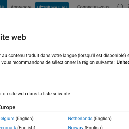
té
Apprendre
Connectez-vous
Obtenir MATLAB
t Playground
Conversaciones
Competiciones
Blogs
Publicac
site web
au contenu traduit dans votre langue (lorsqu'il est disponible) e
ng:
0
us vous recommandons de sélectionner la région suivante :
Unite
ge
un site web dans la liste suivante :
tions
Europe
Belgium
(English)
Netherlands
(English)
RANG
Denmark
(English)
Norway
(English)