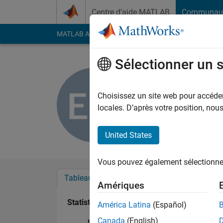
Passer au contenu
Centre d’aide MATLAB
Communau
MATLAB Answers
File Exchange
Cody
AI Cha
Sélectionner un 
Elizabeth
Actif depuis 2012
Choisissez un site web pour accéder 
Followers:
0
Followi
locales. D’après votre position, no
Follow
Messa
United States
Vous pouvez également sélectionner 
Tableau de bord
Badges
Recommanda
Amériques
Statistiques
América Latina
(Español)
Canada
(English)
MATLAB Answers