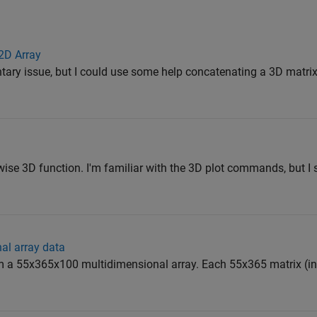
 2D Array
mentary issue, but I could use some help concatenating a 3D matri
ewise 3D function. I'm familiar with the 3D plot commands, but I
al array data
rom a 55x365x100 multidimensional array. Each 55x365 matrix (