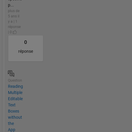
p...
plus de
5 ans il
y a | 1
réponse
| 0
0
réponse
Question
Reading
Multiple
Editable
Text
Boxes
without
the
App