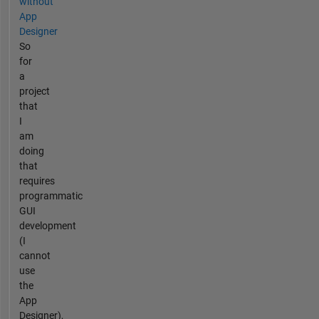
without
App
Designer
So
for
a
project
that
I
am
doing
that
requires
programmatic
GUI
development
(I
cannot
use
the
App
Designer),