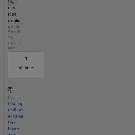
that
can
read
single...
plus de
5 ans il
y a | 1
réponse
| 0
1
réponse
Question
Reading
multiple
editable
text
boxes