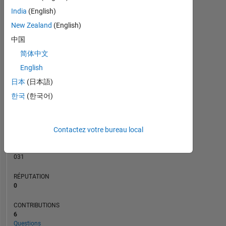
CONTRIBUTIONS
3
India
(English)
L
2
New Zealand
(English)
中国
1
简体中文
0
10/21
05/22
12/22
07/23
02/24
09/24
04/25
11/25
11/21
07/22
03/23
11/23
07/24
03/25
07/26
03/21
12/21
09/22
06/23
L
03/24
12/24
09/25
06/26
English
CHRONOLOGIE
日本
(日本語)
한국
(한국어)
RANG
298
Contactez votre bureau local
427
of
302
031
RÉPUTATION
0
CONTRIBUTIONS
6
Questions