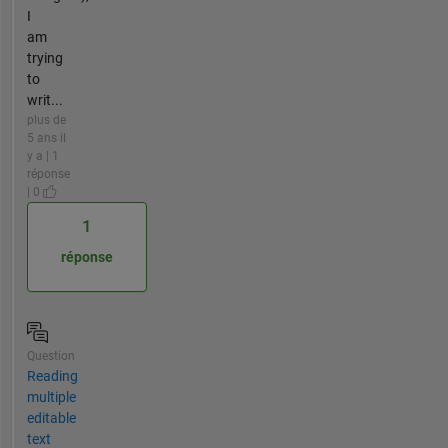
I
am
trying
to
writ...
plus de
5 ans il
y a | 1
réponse
| 0
1
réponse
Question
Reading
multiple
editable
text