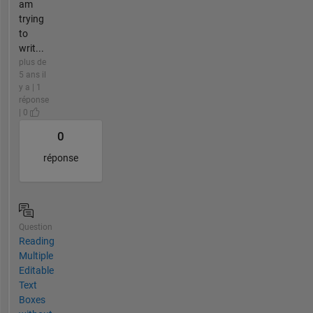
am
trying
to
writ...
plus de
5 ans il
y a | 1
réponse
| 0
0
réponse
Question
Reading
Multiple
Editable
Text
Boxes