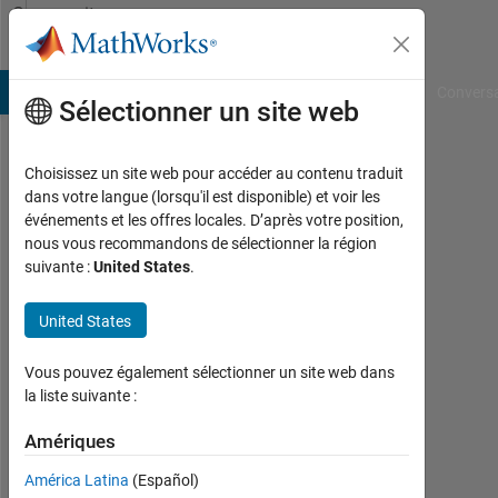
Passer au contenu
Community
Profile
B Answers
File Exchange
Cody
AI Chat Playground
Convers
Sélectionner un site web
Choisissez un site web pour accéder au contenu traduit
Jack
dans votre langue (lorsqu'il est disponible) et voir les
événements et les offres locales. D’après votre position,
Georege
nous vous recommandons de sélectionner la région
suivante :
United States
.
Last
seen:
plus
United States
de 5
ans il
Vous pouvez également sélectionner un site web dans
y a
la liste suivante :
|
Actif
Amériques
depuis
América Latina
(Español)
2021