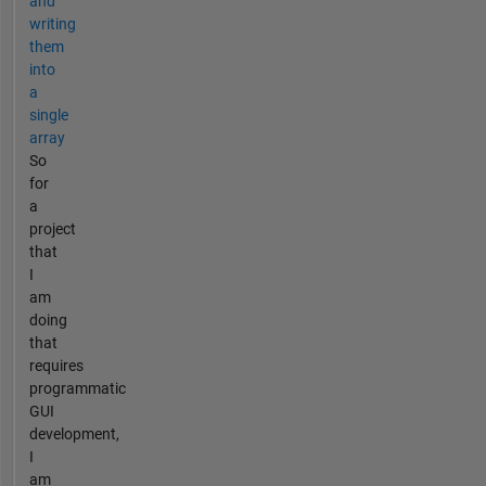
and
writing
them
into
a
single
array
So
for
a
project
that
I
am
doing
that
requires
programmatic
GUI
development,
I
am