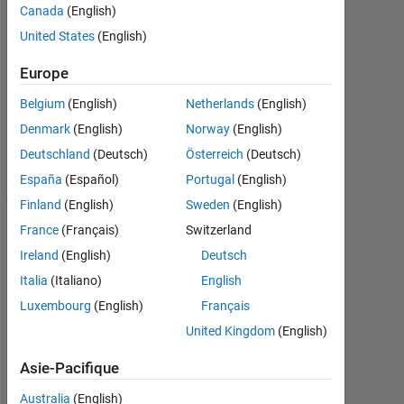
Canada
(English)
Followers:
United States
(English)
0
Europe
Following:
0
Belgium
(English)
Netherlands
(English)
Denmark
(English)
Norway
(English)
Follow
Deutschland
(Deutsch)
Österreich
(Deutsch)
España
(Español)
Portugal
(English)
Finland
(English)
Sweden
(English)
Tableau de bord
France
(Français)
Switzerland
Ireland
(English)
Deutsch
Statistiques
Italia
(Italiano)
English
Luxembourg
(English)
Français
MATLAB Answers
United Kingdom
(English)
-2
-1
6
5
Asie-Pacifique
4
Australia
(English)