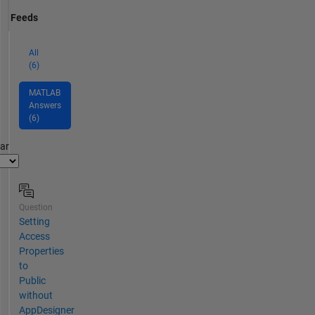
Feeds
All
(6)
MATLAB
Answers
(6)
par
Question
Setting
Access
Properties
to
Public
without
AppDesigner