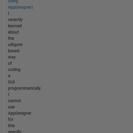
using
AppDesigner)
I
recently
learned
about
the
uifigure-
based
way
of
coding
a
GUI
programmatically.
I
cannot
use
AppDesigner
for
this
specific