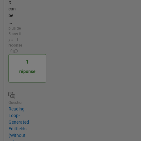
it
can
be
...
plus de
5 ans il
y a | 1
réponse
| 0
1
réponse
Question
Reading
Loop-
Generated
Editfields
(Without