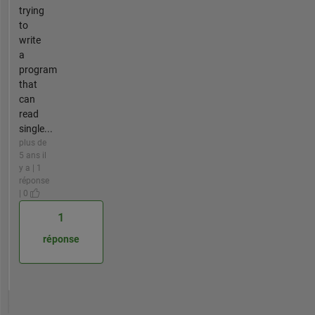
trying
to
write
a
program
that
can
read
single...
plus de
5 ans il
y a | 1
réponse
| 0
1
réponse