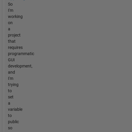
So
I'm
working
on
a
project
that
requires
programmatic
GUI
development,
and
I'm
trying
to
set
a
variable
to
public
so