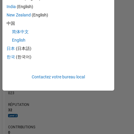
CONTRIBUTIONS
5
India
(English)
L
4
3
New Zealand
(English)
2
中国
1
简体中文
0
02/22
09/22
04/23
11/23
06/24
01/25
08/25
03/26
03/22
11/22
07/23
03/24
11/24
07/25
07/21
04/22
01/23
10/23
L
07/24
04/25
01/26
English
CHRONOLOGIE
日本
(日本語)
한국
(한국어)
RANG
2
Contactez votre bureau local
012
of
302
023
RÉPUTATION
32
CONTRIBUTIONS
0