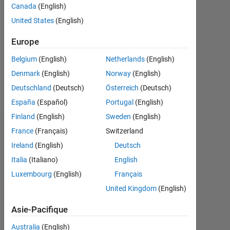
Canada
(English)
Followers:
United States
(English)
0
Europe
Following:
0
Belgium
(English)
Netherlands
(English)
Denmark
(English)
Norway
(English)
Follow
Deutschland
(Deutsch)
Österreich
(Deutsch)
España
(Español)
Portugal
(English)
Finland
(English)
Sweden
(English)
Tableau de bord
France
(Français)
Switzerland
Ireland
(English)
Deutsch
Statistiques
Italia
(Italiano)
English
Luxembourg
(English)
Français
MATLAB Answers
ThingSpeak
All
United Kingdom
(English)
-2
-1
9
8
Asie-Pacifique
7
6
Australia
(English)