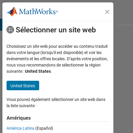
Passer au contenu
Community
Profile
B Answers
File Exchange
Cody
AI Chat Playground
Convers
Sélectionner un site web
Choisissez un site web pour accéder au contenu traduit
Nikhil
dans votre langue (lorsqu'il est disponible) et voir les
événements et les offres locales. D’après votre position,
Baishkiyar
nous vous recommandons de sélectionner la région
suivante :
United States
.
Last
seen:
plus
United States
de 2
ans il
Vous pouvez également sélectionner un site web dans
y a
la liste suivante :
|
Actif
Amériques
depuis
América Latina
(Español)
2021