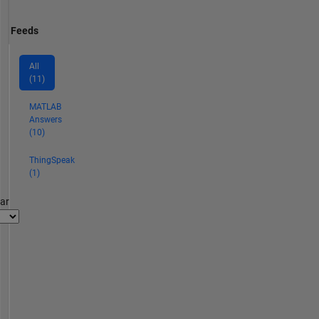
Feeds
All
(11)
MATLAB
Answers
(10)
ThingSpeak
(1)
par