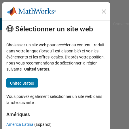
Passer au contenu
Community
Profile
B Answers
File Exchange
Cody
AI Chat Playground
Convers
Sélectionner un site web
Choisissez un site web pour accéder au contenu traduit
codeconstructo
dans votre langue (lorsqu'il est disponible) et voir les
événements et les offres locales. D’après votre position,
Last
nous vous recommandons de sélectionner la région
seen:
suivante :
United States
.
plus
d'un
United States
an il
y a
|
Vous pouvez également sélectionner un site web dans
Actif
la liste suivante :
depuis
2023
Amériques
América Latina
(Español)
Followers: