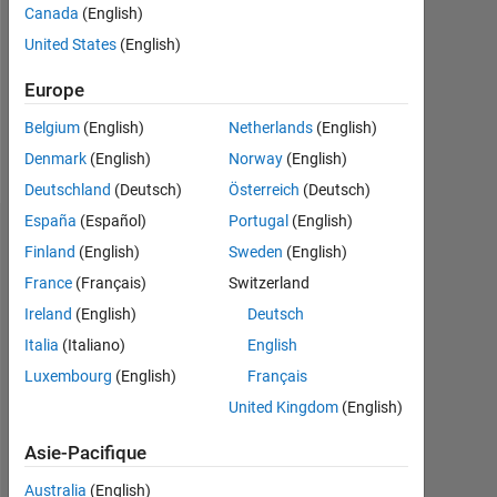
0
Canada
(English)
United States
(English)
Following:
0
Europe
Belgium
(English)
Netherlands
(English)
Follow
Denmark
(English)
Norway
(English)
Deutschland
(Deutsch)
Österreich
(Deutsch)
España
(Español)
Portugal
(English)
Badges
Finland
(English)
Sweden
(English)
France
(Français)
Switzerland
codeconstructo's
Badges
Ireland
(English)
Deutsch
Italia
(Italiano)
English
MATLAB
Luxembourg
(English)
Français
Answers
Tout
Badges
United Kingdom
(English)
Asie-Pacifique
Australia
(English)