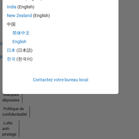
India
(English)
Thankful Level 1
New Zealand
(English)
27 Jan 2023
中国
简体中文
English
icher
日本
(日本語)
ges
한국
(한국어)
Contactez votre bureau local
Trust
Center
Marques
déposées
Politique de
confidentialité
Lutte
anti-
piratage