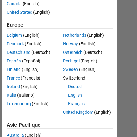
Followers:
Canada
(English)
0
United States
(English)
Following:
Europe
0
Belgium
(English)
Netherlands
(English)
Denmark
(English)
Norway
(English)
Follow
Deutschland
(Deutsch)
Österreich
(Deutsch)
España
(Español)
Portugal
(English)
Finland
(English)
Sweden
(English)
Badges
France
(Français)
Switzerland
Vivek
Ireland
(English)
Deutsch
Raj's
Badges
Italia
(Italiano)
English
Luxembourg
(English)
Français
MATLAB
United Kingdom
(English)
Answers
Tout
Badges
Asie-Pacifique
Australia
(English)