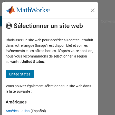
Passer au contenu
Community
Profile
B Answers
File Exchange
Cody
AI Chat Playground
Convers
Sélectionner un site web
Choisissez un site web pour accéder au contenu traduit
Vivek
dans votre langue (lorsqu'il est disponible) et voir les
événements et les offres locales. D’après votre position,
Raj
nous vous recommandons de sélectionner la région
suivante :
United States
.
Last
seen:
2
United States
jours
il y a
Vous pouvez également sélectionner un site web dans
|
la liste suivante :
Actif
depuis
Amériques
2023
América Latina
(Español)