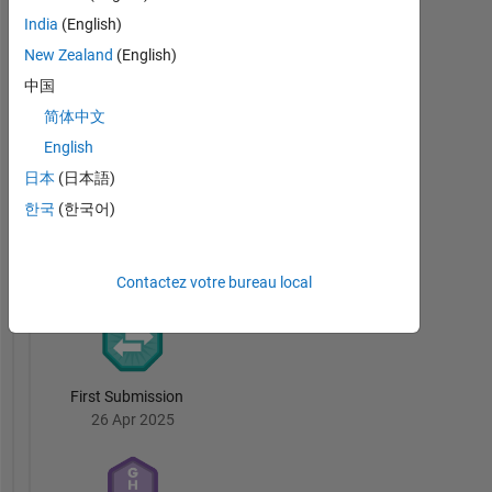
India
(English)
New Zealand
(English)
Thankful Level 1
中国
17 Sep 2023
简体中文
English
日本
(日本語)
한국
(한국어)
File
Exchange
Tout
Badges
Contactez votre bureau local
First Submission
26 Apr 2025