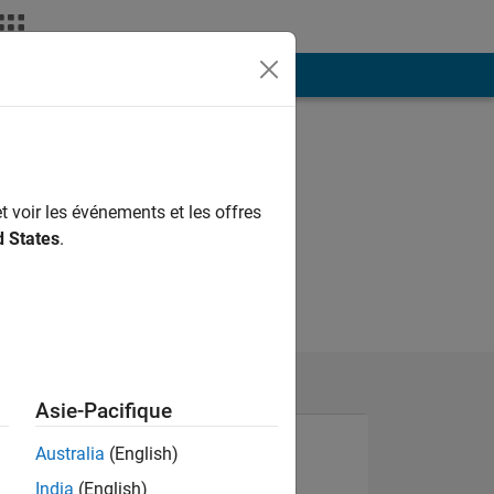
ión
Más
t voir les événements et les offres
d States
.
Asie-Pacifique
Australia
(English)
India
(English)