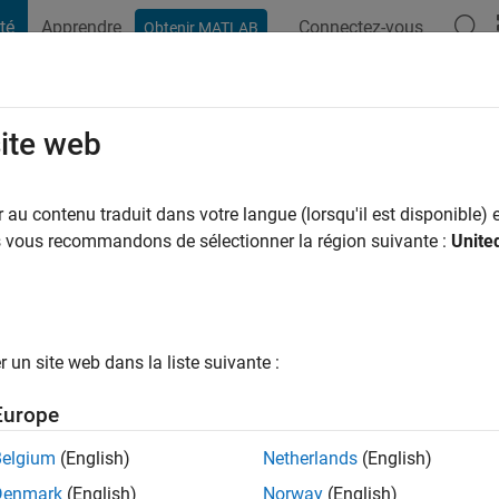
té
Apprendre
Connectez-vous
Obtenir MATLAB
t Playground
Conversaciones
Competiciones
Blogs
Publicac
site web
otto
n il y a
|
Actif depuis 2022
au contenu traduit dans votre langue (lorsqu'il est disponible) e
ng:
0
us vous recommandons de sélectionner la région suivante :
Unite
un site web dans la liste suivante :
tions
Europe
Belgium
(English)
Netherlands
(English)
RANG
Denmark
(English)
Norway
(English)