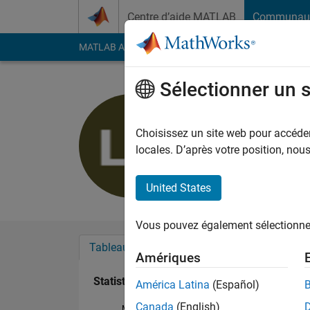
Passer au contenu
Centre d’aide MATLAB
Communau
MATLAB Answers
File Exchange
Cody
AI Cha
Sélectionner un 
Luca Pres
Last seen: plus d'un a
Choisissez un site web pour accéder 
Followers:
0
Followi
locales. D’après votre position, no
Follow
United States
Vous pouvez également sélectionner 
Tableau de bord
Badges
Recommanda
Amériques
Statistiques
América Latina
(Español)
Canada
(English)
MATLAB Answers