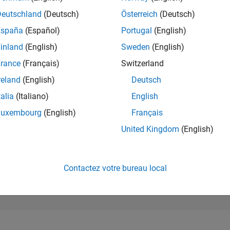
80 916
of 302 031
Deutschland
(Deutsch)
Österreich
(Deutsch)
España
(Español)
Portugal
(English)
RÉPUTATION
0
inland
(English)
Sweden
(English)
rance
(Français)
Switzerland
CONTRIBUTIO
2
Questions
reland
(English)
Deutsch
1
Réponse
talia
(Italiano)
English
ACCEPTATION
Luxembourg
(English)
Français
VOS RÉPONS
0.0%
4
06/24
L
10/24
02/25
06/25
10/25
02/26
06/26
United Kingdom
(English)
CHRONOLOGIE
VOTES REÇUS
0
Contactez votre bureau local