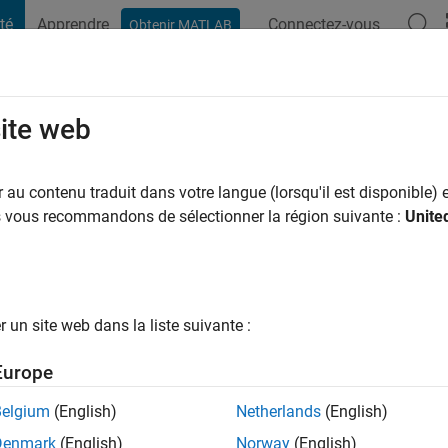
té
Apprendre
Connectez-vous
Obtenir MATLAB
t Playground
Conversaciones
Competiciones
Blogs
Publicac
site web
Gopalsamy
ns il y a
|
Actif depuis 2022
au contenu traduit dans votre langue (lorsqu'il est disponible) e
ng:
0
us vous recommandons de sélectionner la région suivante :
Unite
un site web dans la liste suivante :
tions
Europe
Belgium
(English)
Netherlands
(English)
RANG
Denmark
(English)
Norway
(English)