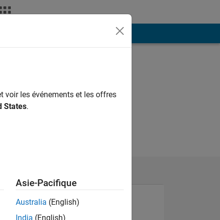
ión
Más
t voir les événements et les offres
d States
.
Asie-Pacifique
Australia
(English)
India
(English)