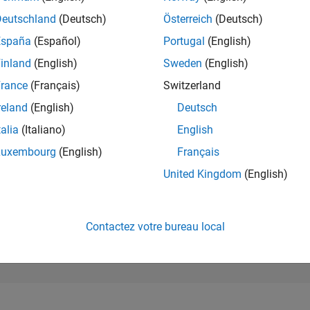
81 544
of 302 025
Deutschland
(Deutsch)
Österreich
(Deutsch)
España
(Español)
Portugal
(English)
RÉPUTATION
0
inland
(English)
Sweden
(English)
rance
(Français)
Switzerland
CONTRIBUTIO
0
Questions
reland
(English)
Deutsch
1
Réponse
talia
(Italiano)
English
ACCEPTATION
Luxembourg
(English)
Français
VOS RÉPONS
0.00%
4
06/24
L
10/24
02/25
06/25
10/25
02/26
06/26
United Kingdom
(English)
CHRONOLOGIE
VOTES REÇUS
0
Contactez votre bureau local