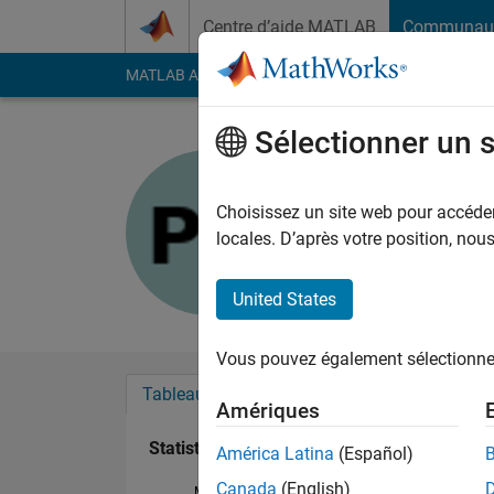
Passer au contenu
Centre d’aide MATLAB
Communau
MATLAB Answers
File Exchange
Cody
AI Cha
Sélectionner un 
Pradeep 
Last seen: environ 4 a
Choisissez un site web pour accéder 
Followers:
0
Followi
locales. D’après votre position, no
Follow
United States
Vous pouvez également sélectionner 
Tableau de bord
Badges
Recommanda
Amériques
Statistiques
América Latina
(Español)
Canada
(English)
MATLAB Answers