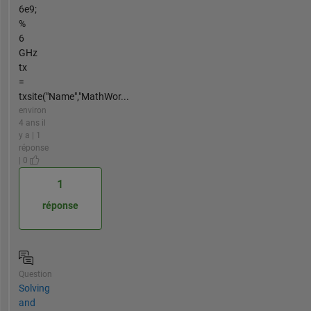
6e9;
%
6
GHz
tx
=
txsite("Name","MathWor...
environ
4 ans il
y a | 1
réponse
| 0
1
réponse
Question
Solving
and