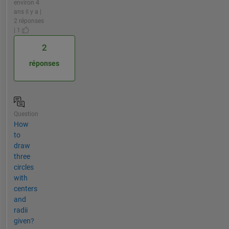
environ 4
ans il y a |
2 réponses
| 1
2
réponses
Question
How
to
draw
three
circles
with
centers
and
radii
given?