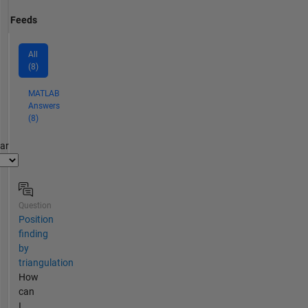
Feeds
All
(8)
MATLAB
Answers
(8)
par
Question
Position
finding
by
triangulation
How
can
I