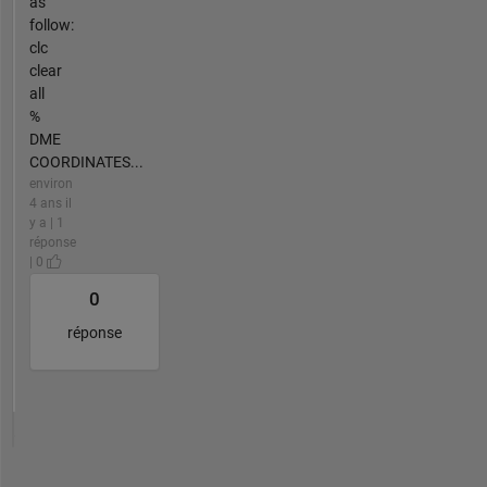
as
follow:
clc
clear
all
%
DME
COORDINATES...
environ
4 ans il
y a | 1
réponse
| 0
0
réponse