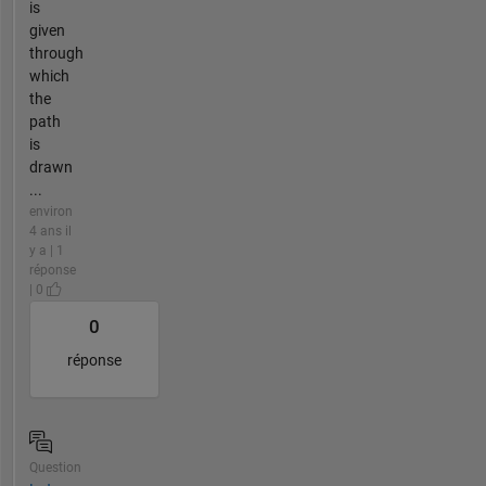
is
given
through
which
the
path
is
drawn
...
environ
4 ans il
y a | 1
réponse
| 0
0
réponse
Question