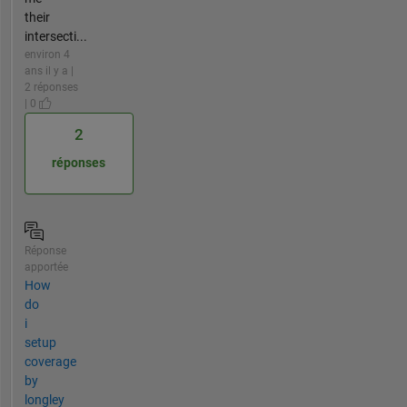
their
intersecti...
environ 4
ans il y a |
2 réponses
| 0
2
réponses
Réponse
apportée
How
do
i
setup
coverage
by
longley