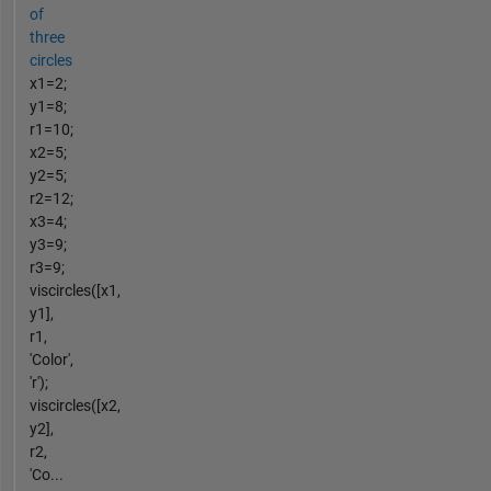
of
three
circles
x1=2;
y1=8;
r1=10;
x2=5;
y2=5;
r2=12;
x3=4;
y3=9;
r3=9;
viscircles([x1,
y1],
r1,
'Color',
'r');
viscircles([x2,
y2],
r2,
'Co...