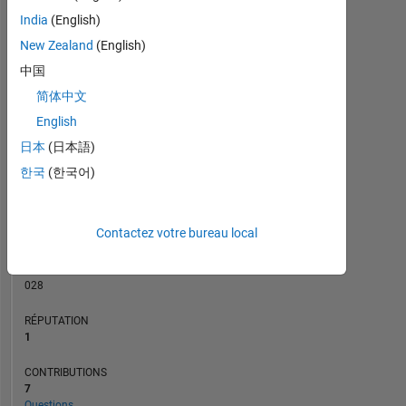
CONTRIBUTIONS
3
India
(English)
L
2
New Zealand
(English)
中国
1
简体中文
0
English
12/22
06/23
12/23
06/24
12/24
06/25
06/26
06/22
01/23
08/23
03/24
L
10/24
05/25
12/25
07/26
CHRONOLOGIE
日本
(日本語)
한국
(한국어)
RANG
25
Contactez votre bureau local
371
of
302
028
RÉPUTATION
1
CONTRIBUTIONS
7
Questions