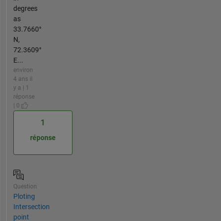
degrees
as
33.7660°
N,
72.3609°
E...
environ
4 ans il
y a | 1
réponse
| 0
1
réponse
Question
Ploting
Intersection
point