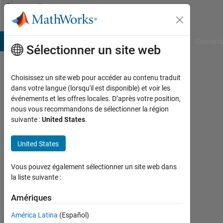
Passer au contenu
Community
Profile
B Answers
File Exchange
Cody
AI Chat Playground
Convers
Sélectionner un site web
Choisissez un site web pour accéder au contenu traduit
Curious
dans votre langue (lorsqu'il est disponible) et voir les
événements et les offres locales. D’après votre position,
Last
nous vous recommandons de sélectionner la région
seen:
suivante :
United States
.
environ
3 ans il
United States
y a
|
Actif
Vous pouvez également sélectionner un site web dans
depuis
la liste suivante :
2022
Amériques
Followers:
América Latina
(Español)
0