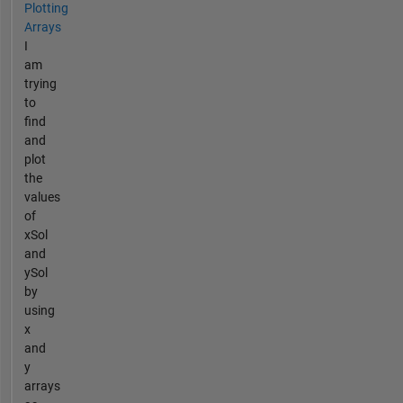
Plotting
Arrays
I
am
trying
to
find
and
plot
the
values
of
xSol
and
ySol
by
using
x
and
y
arrays