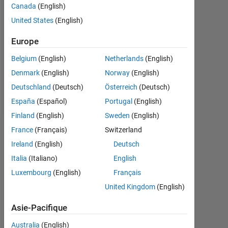
Canada
(English)
Following:
United States
(English)
0
Europe
Follow
Belgium
(English)
Netherlands
(English)
Denmark
(English)
Norway
(English)
Deutschland
(Deutsch)
Österreich
(Deutsch)
Programming
Languages:
España
(Español)
Portugal
(English)
MATLAB
Finland
(English)
Sweden
(English)
France
(Français)
Switzerland
Tableau de bord
Ireland
(English)
Deutsch
Statistiques
Italia
(Italiano)
English
Luxembourg
(English)
Français
MATLAB Answers
United Kingdom
(English)
-2
-1
6
5
Asie-Pacifique
4
Australia
(English)