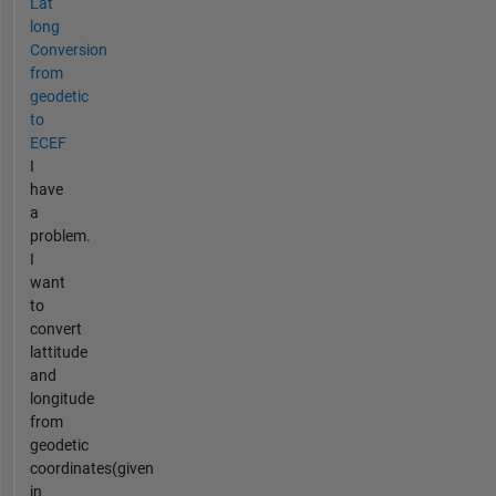
Lat
long
Conversion
from
geodetic
to
ECEF
I
have
a
problem.
I
want
to
convert
lattitude
and
longitude
from
geodetic
coordinates(given
in