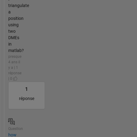
triangulate
a
position
using
two
DMEs
in
matlab?
presque
4 ans il
y a | 1
réponse
| 0
1
réponse
Question
how