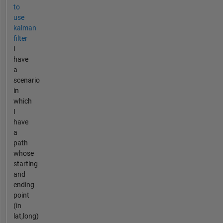
to
use
kalman
filter
I
have
a
scenario
in
which
I
have
a
path
whose
starting
and
ending
point
(in
lat,long)