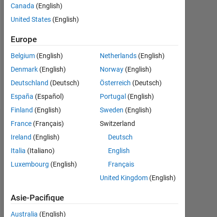
Canada
(English)
Following:
United States
(English)
0
Europe
Follow
Belgium
(English)
Netherlands
(English)
Denmark
(English)
Norway
(English)
Deutschland
(Deutsch)
Österreich
(Deutsch)
Spoken
Languages:
España
(Español)
Portugal
(English)
English
Finland
(English)
Sweden
(English)
France
(Français)
Switzerland
Tableau de bord
Ireland
(English)
Deutsch
Statistiques
Italia
(Italiano)
English
Luxembourg
(English)
Français
MATLAB Answers
Cody
All
United Kingdom
(English)
14
-2
-1
-4
1
3
5
7
9
12
Asie-Pacifique
10
Australia
(English)
8