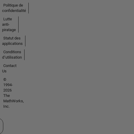
Politique de
confidentialité
Lutte
anti-
piratage
Statut des
applications
Conditions
d՚utilisation
Contact
Us
©
1994-
2026
The
MathWorks,
Inc.
tionner un site web