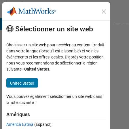
Passer au contenu
Community
Profile
B Answers
File Exchange
Cody
AI Chat Playground
Convers
Sélectionner un site web
Choisissez un site web pour accéder au contenu traduit
Chandrika
dans votre langue (lorsqu'il est disponible) et voir les
événements et les offres locales. D’après votre position,
Last
nous vous recommandons de sélectionner la région
seen:
suivante :
United States
.
environ
2 ans il
United States
y a
|
Actif
Vous pouvez également sélectionner un site web dans
depuis
la liste suivante :
2022
Amériques
Followers:
América Latina
(Español)
1