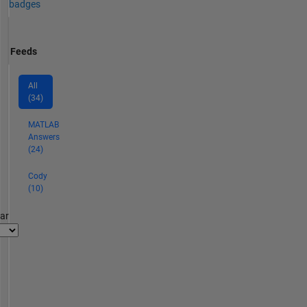
badges
Feeds
All
(34)
MATLAB
Answers
(24)
Cody
(10)
par