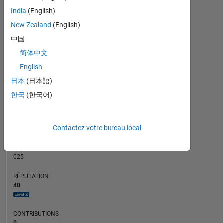
CONTRIBUTIONS
India
(English)
10
6
New Zealand
(English)
4
中国
2
简体中文
0
English
12/22
06/23
12/23
06/24
12/24
06/25
06/26
06/22
01/23
08/23
03/24
L
10/24
05/25
12/25
07/26
CHRONOLOGIE
日本
(日本語)
한국
(한국어)
RANG
1
Contactez votre bureau local
709
of
302
025
RÉPUTATION
40
CONTRIBUTIONS
0