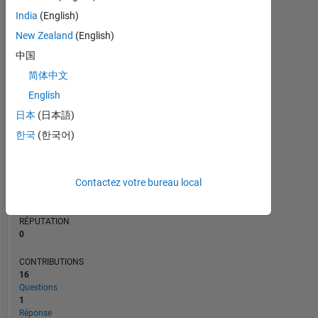
India
(English)
2
New Zealand
(English)
1
0
中国
01/23
06/23
11/23
04/24
09/24
02/25
12/25
05/26
02/23
08/23
02/24
08/24
08/25
08/26
08/22
03/23
10/23
05/24
L
12/24
07/25
02/26
简体中文
CHRONOLOGIE
English
日本
(日本語)
RANG
한국
(한국어)
78
807
of
302
Contactez votre bureau local
031
RÉPUTATION
0
CONTRIBUTIONS
16
Questions
1
Réponse