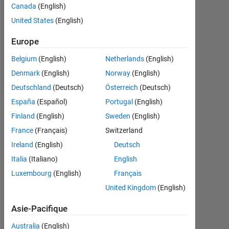
0
Canada
(English)
United States
(English)
Following:
0
Europe
Belgium
(English)
Netherlands
(English)
Follow
Denmark
(English)
Norway
(English)
Deutschland
(Deutsch)
Österreich
(Deutsch)
España
(Español)
Portugal
(English)
Tableau de bord
Finland
(English)
Sweden
(English)
France
(Français)
Switzerland
Statistiques
Ireland
(English)
Deutsch
MATLAB Answers
Italia
(Italiano)
English
Luxembourg
(English)
Français
-2
-1
8
7
United Kingdom
(English)
6
CONTRIBUTIONS
5
Asie-Pacifique
4
L
Australia
(English)
3