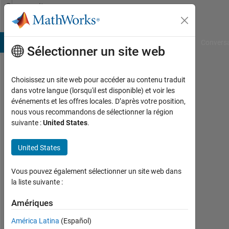
Passer au contenu
Community
Profile
B Answers
File Exchange
Cody
AI Chat Playground
Convers
Sélectionner un site web
Choisissez un site web pour accéder au contenu traduit
Ihaveaquest
dans votre langue (lorsqu'il est disponible) et voir les
événements et les offres locales. D’après votre position,
Last
nous vous recommandons de sélectionner la région
seen:
suivante :
United States
.
plus
de 3
United States
ans il
y a
|
Vous pouvez également sélectionner un site web dans
Actif
la liste suivante :
depuis
2022
Amériques
América Latina
(Español)
Followers: