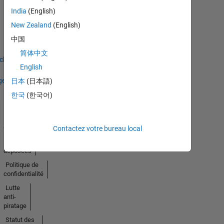
Thankful Level 3
India
(English)
21 Apr 2023
New Zealand
(English)
中国
简体中文
icher
English
ges
日本
(日本語)
한국
(한국어)
Trust
Center
Contactez votre bureau local
Marques
déposées
Politique de
confidentialité
Lutte
anti-
piratage
Statut des