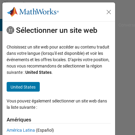
Passer au contenu
Community
Profile
B Answers
File Exchange
Cody
AI Chat Playground
Convers
Sélectionner un site web
Choisissez un site web pour accéder au contenu traduit
Hexe
dans votre langue (lorsqu'il est disponible) et voir les
événements et les offres locales. D’après votre position,
Last
nous vous recommandons de sélectionner la région
seen:
suivante :
United States
.
11
jours
United States
il y a
|
Actif
Vous pouvez également sélectionner un site web dans
depuis
la liste suivante :
2022
Amériques
Followers:
América Latina
(Español)
0