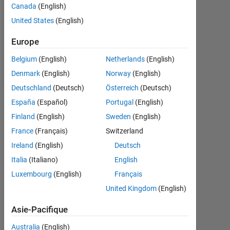
Canada
(English)
Following:
United States
(English)
0
Europe
Follow
Belgium
(English)
Netherlands
(English)
Denmark
(English)
Norway
(English)
Deutschland
(Deutsch)
Österreich
(Deutsch)
Badges
España
(Español)
Portugal
(English)
Finland
(English)
Sweden
(English)
Hexe's
Badges
France
(Français)
Switzerland
Ireland
(English)
Deutsch
MATLAB
Italia
(Italiano)
English
Answers
Tout
Badges
Luxembourg
(English)
Français
United Kingdom
(English)
Asie-Pacifique
Australia
(English)