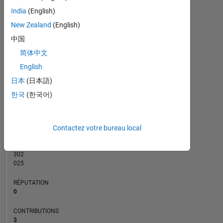
CONTRIBUTIONS
India
(English)
L
1
New Zealand
(English)
中国
简体中文
0
English
04/23
09/23
02/24
07/24
12/24
05/25
03/26
08/26
05/23
11/23
05/24
11/24
11/25
11/22
06/23
01/24
08/24
L
03/25
10/25
05/26
日本
(日本語)
CHRONOLOGIE
한국
(한국어)
RANG
Contactez votre bureau local
178
965
of
302
025
RÉPUTATION
0
CONTRIBUTIONS
3