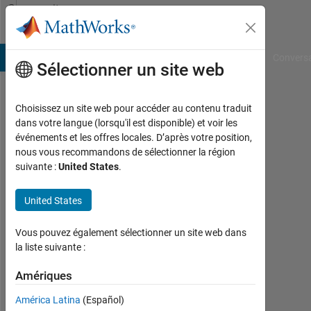
Passer au contenu
Community
Profile
B Answers
File Exchange
Cody
AI Chat Playground
Convers
Sélectionner un site web
Choisissez un site web pour accéder au contenu traduit
Alex
dans votre langue (lorsqu'il est disponible) et voir les
événements et les offres locales. D’après votre position,
Technion
nous vous recommandons de sélectionner la région
suivante :
United States
.
Last
seen:
environ
United States
2 ans il
y a
Vous pouvez également sélectionner un site web dans
|
la liste suivante :
Actif
depuis
Amériques
2022
América Latina
(Español)