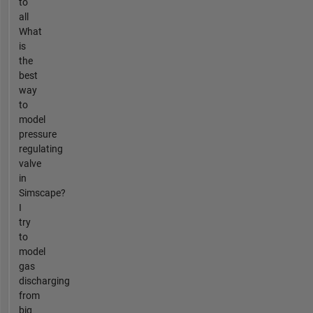
to
all
What
is
the
best
way
to
model
pressure
regulating
valve
in
Simscape?
I
try
to
model
gas
discharging
from
big