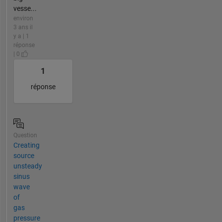
vesse...
environ
3 ans il
y a | 1
réponse
| 0
1
réponse
Question
Creating
source
unsteady
sinus
wave
of
gas
pressure