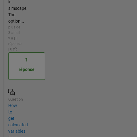
in
simscape.
The
option...
plus de
3 ans il
y a | 1
réponse
| 0
1
réponse
Question
How
to
get
calculated
variables