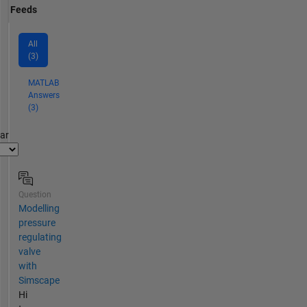
Feeds
All
(3)
MATLAB
Answers
(3)
par
Question
Modelling
pressure
regulating
valve
with
Simscape
Hi