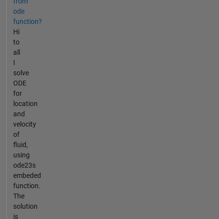
from
ode
function?
Hi
to
all
I
solve
ODE
for
location
and
velocity
of
fluid,
using
ode23s
embeded
function.
The
solution
is