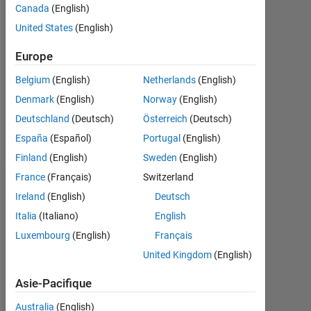
Followers:
Canada
(English)
0
United States
(English)
Following:
Europe
0
Belgium
(English)
Netherlands
(English)
Denmark
(English)
Norway
(English)
Follow
Deutschland
(Deutsch)
Österreich
(Deutsch)
Message
España
(Español)
Portugal
(English)
Finland
(English)
Sweden
(English)
France
(Français)
Switzerland
Tableau de bord
Ireland
(English)
Deutsch
Italia
(Italiano)
English
Statistiques
Luxembourg
(English)
Français
MATLAB Answers
United Kingdom
(English)
-2
-1
3
2
Asie-Pacifique
Australia
(English)