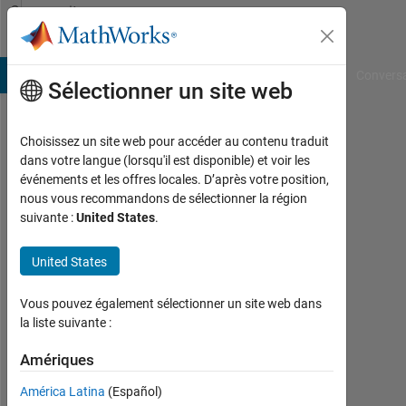
Passer au contenu
Community
Profile
B Answers
File Exchange
Cody
AI Chat Playground
Convers
Sélectionner un site web
Choisissez un site web pour accéder au contenu traduit
Mohamed
dans votre langue (lorsqu'il est disponible) et voir les
événements et les offres locales. D’après votre position,
Last
nous vous recommandons de sélectionner la région
seen:
suivante :
United States
.
plus
de 2
United States
ans il
y a
|
Vous pouvez également sélectionner un site web dans
Actif
la liste suivante :
depuis
2023
Amériques
América Latina
(Español)
Followers: