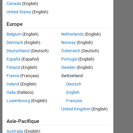
0
Canada
(English)
United States
(English)
Following:
0
Europe
Belgium
(English)
Netherlands
(English)
Follow
Denmark
(English)
Norway
(English)
Deutschland
(Deutsch)
Österreich
(Deutsch)
España
(Español)
Portugal
(English)
Badges
Finland
(English)
Sweden
(English)
France
(Français)
Switzerland
Mohamed's
Badges
Ireland
(English)
Deutsch
Italia
(Italiano)
English
MATLAB
Luxembourg
(English)
Français
Answers
Tout
Badges
United Kingdom
(English)
Asie-Pacifique
Australia
(English)