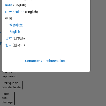
India
(English)
Thankful Level 1
New Zealand
(English)
18 Oct 2023
中国
简体中文
English
icher
日本
(日本語)
ges
한국
(한국어)
Contactez votre bureau local
Trust
Center
Marques
déposées
Politique de
confidentialité
Lutte
anti-
piratage