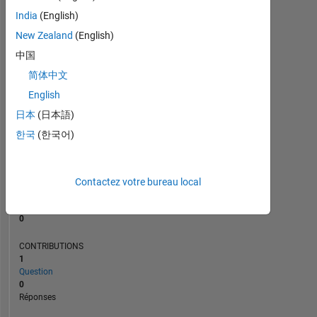
India
(English)
New Zealand
(English)
0
03/24
07/24
11/24
03/25
L
07/25
11/25
03/26
07/26
中国
CHRONOLOGIE
简体中文
English
日本
(日本語)
RANG
194
한국
(한국어)
219
of
302
038
Contactez votre bureau local
RÉPUTATION
0
CONTRIBUTIONS
1
Question
0
Réponses