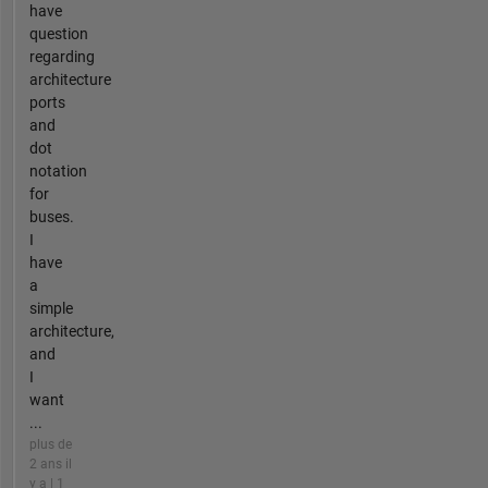
have
question
regarding
architecture
ports
and
dot
notation
for
buses.
I
have
a
simple
architecture,
and
I
want
...
plus de
2 ans il
y a | 1