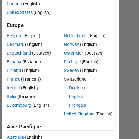
Canada
(English)
Following:
United States
(English)
0
Europe
Follow
Belgium
(English)
Netherlands
(English)
Denmark
(English)
Norway
(English)
Deutschland
(Deutsch)
Österreich
(Deutsch)
Tableau de bord
España
(Español)
Portugal
(English)
Finland
(English)
Sweden
(English)
Statistiques
France
(Français)
Switzerland
MATLAB Answers
Ireland
(English)
Deutsch
Italia
(Italiano)
English
-2
-1
3
2
Luxembourg
(English)
Français
United Kingdom
(English)
CONTRIBUTIONS
Asie-Pacifique
L
1
Australia
(English)