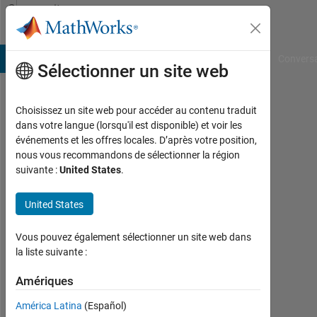
Passer au contenu
Community
Profile
B Answers
File Exchange
Cody
AI Chat Playground
Convers
Sélectionner un site web
Choisissez un site web pour accéder au contenu traduit
Andrea
dans votre langue (lorsqu'il est disponible) et voir les
événements et les offres locales. D’après votre position,
Last
nous vous recommandons de sélectionner la région
seen:
suivante :
United States
.
presque
2 ans il
United States
y a
|
Actif
Vous pouvez également sélectionner un site web dans
depuis
la liste suivante :
2024
Amériques
Followers:
América Latina
(Español)
0