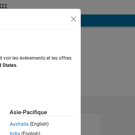
ión
Más
t voir les événements et les offres
d States
.
Asie-Pacifique
Australia
(English)
India
(English)