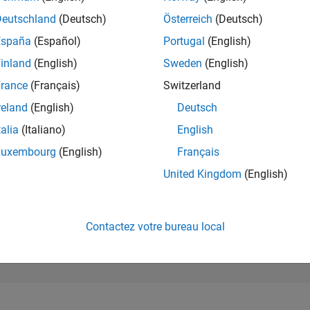
186 836
of 302 023
Deutschland
(Deutsch)
Österreich
(Deutsch)
España
(Español)
Portugal
(English)
RÉPUTATION
0
inland
(English)
Sweden
(English)
rance
(Français)
Switzerland
CONTRIBUTIO
0
Questions
reland
(English)
Deutsch
1
Réponse
talia
(Italiano)
English
ACCEPTATION
Luxembourg
(English)
Français
VOS RÉPONS
0.00%
11/24
L
02/25
05/25
08/25
11/25
02/26
05/26
08/26
United Kingdom
(English)
CHRONOLOGIE
VOTES REÇUS
0
Contactez votre bureau local