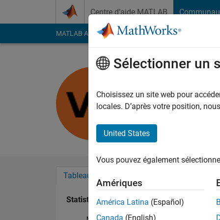
Passer au contenu
Centre d’aide MATLAB
Communau
MATLAB Answers
File Exchange
Cody
AI Cha
Sélectionner un 
Vancouver 
Last seen: environ 3 a
Choisissez un site web pour accéder 
Followers:
0
Followi
locales. D’après votre position, no
Follow
United States
Vous pouvez également sélectionner 
Tableau de bord
Badges
Recommanda
Amériques
Statistiques
América Latina
(Español)
Canada
(English)
MATLAB Answers