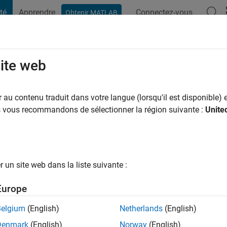
té
Apprendre
Connectez-vous
Obtenir MATLAB
t Playground
Conversaciones
Competiciones
Blogs
Publicac
site web
EV Charger Installation
ns il y a
|
Actif depuis 2023
au contenu traduit dans votre langue (lorsqu'il est disponible) e
ng:
0
us vous recommandons de sélectionner la région suivante :
Unite
un site web dans la liste suivante :
tions
Europe
Belgium
(English)
Netherlands
(English)
RANG
Denmark
(English)
Norway
(English)