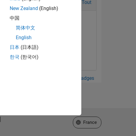
Tout
New Zealand
(English)
中国
简体中文
English
日本
(日本語)
한국
(한국어)
Afficher tout Badges
Sélectionner un site web
France