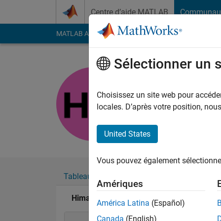
Passer au contenu
Centre d’aide MATLAB
Communau
MATLAB Answers
File Exchange
Cody
AI Cha
Sélectionner un 
Himanshu
Last seen: plus d'un a
Choisissez un site web pour accéder 
Followers:
0
Followi
locales. D’après votre position, no
Follow
United States
Vous pouvez également sélectionner 
Tableau de bord
Badges
Recommanda
Amériques
Himanshu's Badges
América Latina
(Español)
Canada
(English)