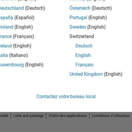
Deutschland
(Deutsch)
Österreich
(Deutsch)
España
(Español)
Portugal
(English)
inland
(English)
Sweden
(English)
rance
(Français)
Switzerland
vel 2
First Answer
reland
(English)
Deutsch
10 Aug 2023
talia
(Italiano)
English
Luxembourg
(English)
Français
United Kingdom
(English)
Contactez votre bureau local
ialité
Lutte anti-piratage
Statut des applications
Conditions d՚utilisation