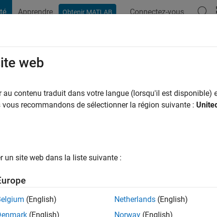
té
Apprendre
Connectez-vous
Obtenir MATLAB
t Playground
Conversaciones
Competiciones
Blogs
Publicac
site web
n il y a
|
Actif depuis 2023
au contenu traduit dans votre langue (lorsqu'il est disponible) e
ng:
0
us vous recommandons de sélectionner la région suivante :
Unite
un site web dans la liste suivante :
tions
Europe
Belgium
(English)
Netherlands
(English)
Denmark
(English)
Norway
(English)