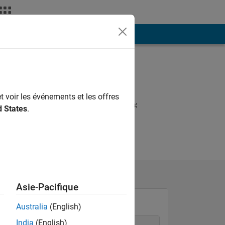
ión
Más
Programming
Languages:
C++, C, Javascript
t voir les événements et les offres
Spoken Languages:
d States
.
English, Hindi
Pronouns:
He/him
Asie-Pacifique
Australia
(English)
India
(English)