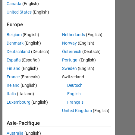
0
Canada
(English)
United States
(English)
Follow
Europe
Message
Belgium
(English)
Netherlands
(English)
Denmark
(English)
Norway
(English)
Deutschland
(Deutsch)
Österreich
(Deutsch)
Badges
España
(Español)
Portugal
(English)
matlab
Finland
(English)
Sweden
(English)
user
France
(Français)
Switzerland
guy's
Badges
Ireland
(English)
Deutsch
Italia
(Italiano)
English
MATLAB
Luxembourg
(English)
Français
Answers
Tout
Badges
United Kingdom
(English)
Asie-Pacifique
Australia
(English)