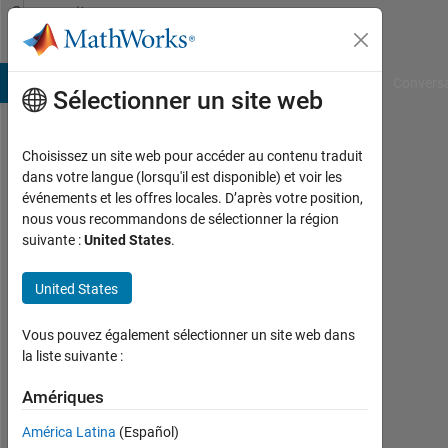
Passer au contenu
Community
Profile
B Answers
File Exchange
Cody
AI Chat Playground
Convers
Sélectionner un site web
Choisissez un site web pour accéder au contenu traduit
matlab
dans votre langue (lorsqu'il est disponible) et voir les
événements et les offres locales. D’après votre position,
user
nous vous recommandons de sélectionner la région
suivante :
United States
.
guy
Actif
United States
depuis
2012
Vous pouvez également sélectionner un site web dans
la liste suivante :
Followers:
0
Amériques
Following:
América Latina
(Español)