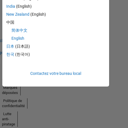
India
(English)
Thankful Level 1
New Zealand
(English)
20 Jul 2017
中国
简体中文
English
icher
日本
(日本語)
ges
한국
(한국어)
Contactez votre bureau local
Trust
Center
Marques
déposées
Politique de
confidentialité
Lutte
anti-
piratage