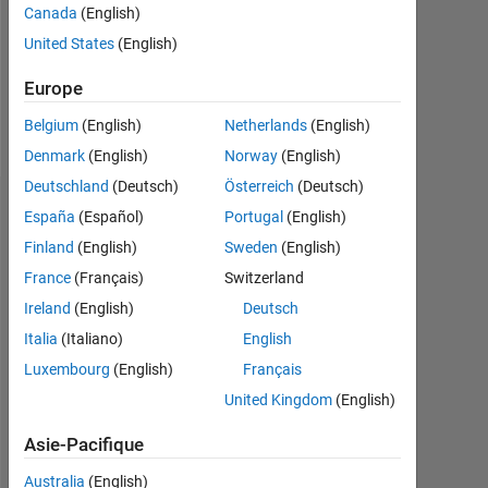
Canada
(English)
Following:
United States
(English)
0
Europe
Follow
Belgium
(English)
Netherlands
(English)
Denmark
(English)
Norway
(English)
Deutschland
(Deutsch)
Österreich
(Deutsch)
Tableau de bord
España
(Español)
Portugal
(English)
Finland
(English)
Sweden
(English)
Statistiques
France
(Français)
Switzerland
MATLAB Answers
Ireland
(English)
Deutsch
Italia
(Italiano)
English
-2
-1
4
3
Luxembourg
(English)
Français
United Kingdom
(English)
CONTRIBUTIONS
2
Asie-Pacifique
L
Australia
(English)
1