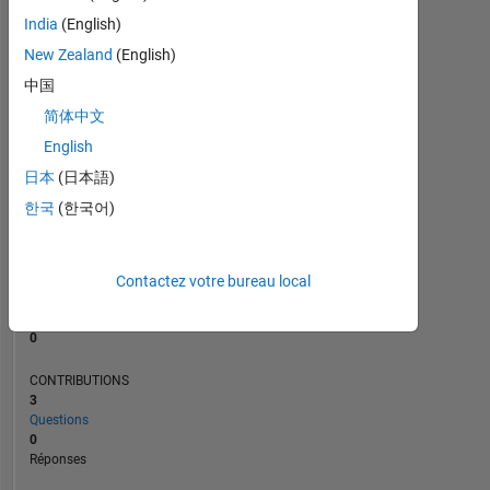
India
(English)
New Zealand
(English)
0
08/24
11/24
02/25
08/25
11/25
02/26
08/26
05/24
09/24
01/25
05/25
L
09/25
01/26
05/26
中国
CHRONOLOGIE
简体中文
English
日本
(日本語)
RANG
199
한국
(한국어)
244
of
302
028
Contactez votre bureau local
RÉPUTATION
0
CONTRIBUTIONS
3
Questions
0
Réponses