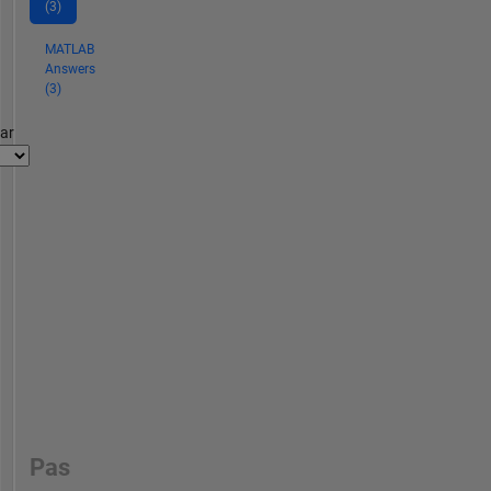
(3)
MATLAB
Answers
(3)
par
Pas