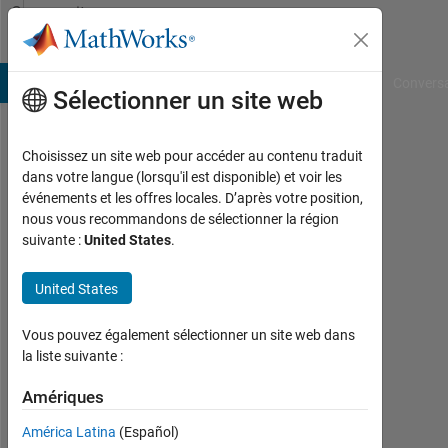
Passer au contenu
Community
Profile
B Answers
File Exchange
Cody
AI Chat Playground
Convers
Sélectionner un site web
Choisissez un site web pour accéder au contenu traduit
SHAHID
dans votre langue (lorsqu'il est disponible) et voir les
événements et les offres locales. D’après votre position,
Last
nous vous recommandons de sélectionner la région
seen:
suivante :
United States
.
4
mois
United States
il y a
|
Actif
Vous pouvez également sélectionner un site web dans
depuis
la liste suivante :
2024
Amériques
Followers:
América Latina
(Español)
0