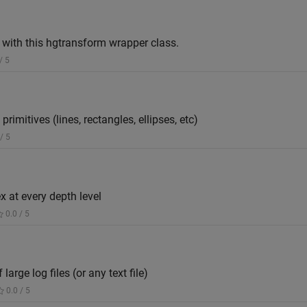
y with this hgtransform wrapper class.
/ 5
rimitives (lines, rectangles, ellipses, etc)
/ 5
x at every depth level
0.0 / 5
arge log files (or any text file)
0.0 / 5