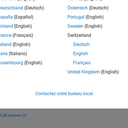
38 475
of 178 295
Deutschland
(Deutsch)
Österreich
(Deutsch)
España
(Español)
Portugal
(English)
CONTRIBUTIO
0
Problèmes
inland
(English)
Sweden
(English)
11
Solutions
rance
(Français)
Switzerland
SCORE
reland
(English)
Deutsch
121
talia
(Italiano)
English
NOMBRE DE
Luxembourg
(English)
Français
BADGES
1
11/20
08/21
L
05/22
02/23
11/23
08/24
05/25
02/26
United Kingdom
(English)
CHRONOLOGIE
Contactez votre bureau local
LAB Answers (2)