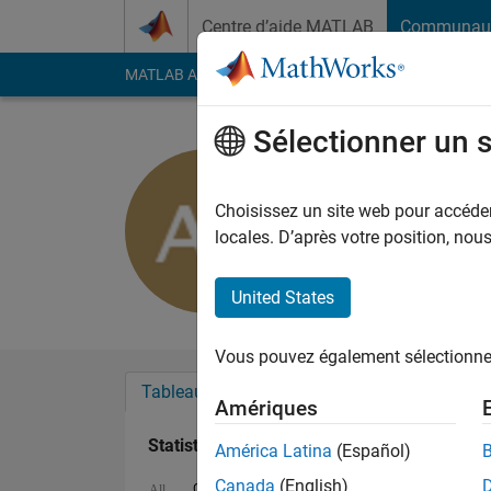
Passer au contenu
Centre d’aide MATLAB
Communau
MATLAB Answers
File Exchange
Cody
AI Cha
Sélectionner un 
Austin Fit
Actif depuis 2016
Choisissez un site web pour accéder 
Followers:
0
Followi
locales. D’après votre position, no
Follow
Messa
United States
Vous pouvez également sélectionner 
Tableau de bord
Badges
Recommanda
Amériques
Statistiques
América Latina
(Español)
Canada
(English)
Cody
File Exchange
MATLAB Answers
All