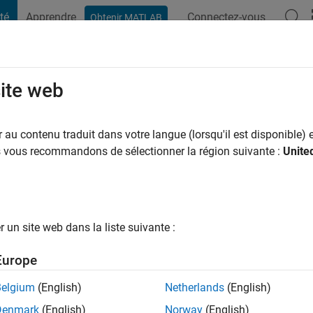
té
Apprendre
Connectez-vous
Obtenir MATLAB
t Playground
Conversaciones
Competiciones
Blogs
Publicac
site web
e
au contenu traduit dans votre langue (lorsqu'il est disponible) e
ng:
0
us vous recommandons de sélectionner la région suivante :
Unite
ge
un site web dans la liste suivante :
tions
Europe
Belgium
(English)
Netherlands
(English)
RANG
Denmark
(English)
Norway
(English)