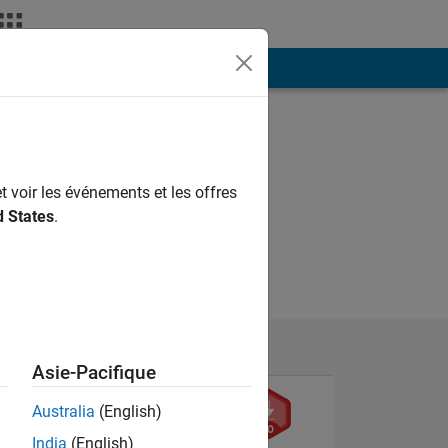
ión
Más
t voir les événements et les offres
d States
.
Asie-Pacifique
Australia
(English)
India
(English)