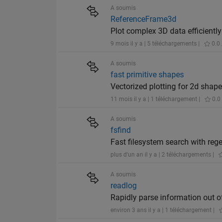
A soumis
ReferenceFrame3d
Plot complex 3D data efficientl
9 mois il y a | 5 téléchargements |
0.0 
A soumis
fast primitive shapes
Vectorized plotting for 2d shape p
11 mois il y a | 1 téléchargement |
0.0 
A soumis
fsfind
Fast filesystem search with rege
plus d'un an il y a | 2 téléchargements |
A soumis
readlog
Rapidly parse information out of l
environ 3 ans il y a | 1 téléchargement |