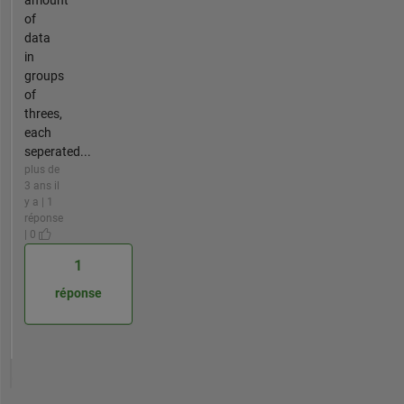
of
data
in
groups
of
threes,
each
seperated...
plus de
3 ans il
y a | 1
réponse
| 0
1
réponse