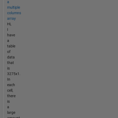
a
multiple
columns
array
Hi,
I
have
a
table
of
data
that
is
3275x1.
In
each
cell,
there
is
a
large
amount