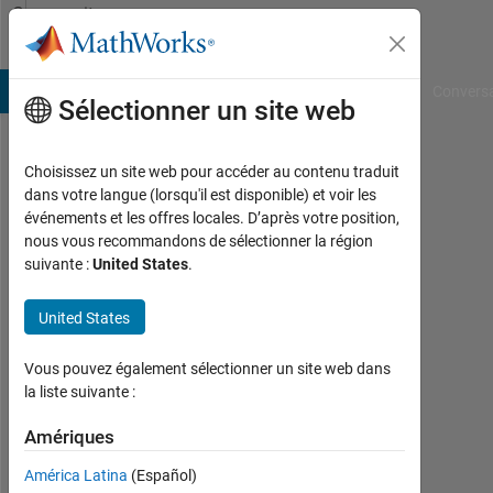
Passer au contenu
Community
Profile
B Answers
File Exchange
Cody
AI Chat Playground
Convers
Sélectionner un site web
Choisissez un site web pour accéder au contenu traduit
Ori
dans votre langue (lorsqu'il est disponible) et voir les
événements et les offres locales. D’après votre position,
Ossmy
nous vous recommandons de sélectionner la région
suivante :
United States
.
Last
seen:
plus
United States
de 2
ans il
Vous pouvez également sélectionner un site web dans
y a
la liste suivante :
|
Actif
Amériques
depuis
América Latina
(Español)
2023