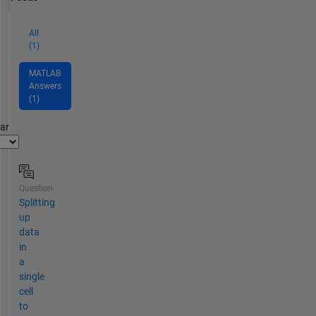
All
(1)
MATLAB
Answers
(1)
par
Question
Splitting
up
data
in
a
single
cell
to