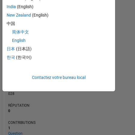
CONTRIBUTIONS
India
(English)
L
1
New Zealand
(English)
中国
简体中文
0
06/23
11/23
04/24
09/24
02/25
12/25
05/26
01/23
07/23
01/24
07/24
L
01/25
07/25
01/26
07/26
English
CHRONOLOGIE
日本
(日本語)
한국
(한국어)
RANG
181
Contactez votre bureau local
649
of
302
028
RÉPUTATION
0
CONTRIBUTIONS
1
Question