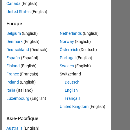
Canada
(English)
Followers:
United States
(English)
0
Europe
Following:
0
Belgium
(English)
Netherlands
(English)
Denmark
(English)
Norway
(English)
Follow
Deutschland
(Deutsch)
Österreich
(Deutsch)
España
(Español)
Portugal
(English)
Finland
(English)
Sweden
(English)
Tableau de bord
France
(Français)
Switzerland
Ireland
(English)
Deutsch
Statistiques
Italia
(Italiano)
English
Luxembourg
(English)
Français
MATLAB Answers
United Kingdom
(English)
-2
-1
3
2
Asie-Pacifique
Australia
(English)