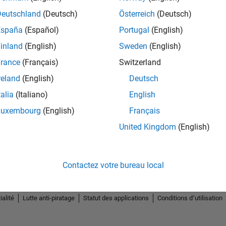
Deutschland
(Deutsch)
Österreich
(Deutsch)
España
(Español)
Portugal
(English)
inland
(English)
Sweden
(English)
rance
(Français)
Switzerland
reland
(English)
Deutsch
talia
(Italiano)
English
Luxembourg
(English)
Français
United Kingdom
(English)
Contactez votre bureau local
ialité
Lutte anti-piratage
Statut des applications
Conditions d՚utilisation