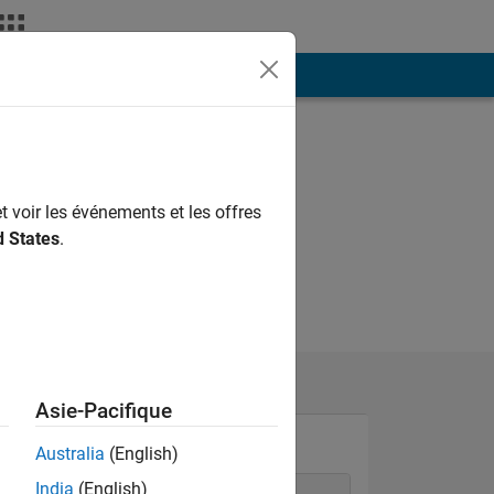
ión
Más
t voir les événements et les offres
d States
.
Asie-Pacifique
Australia
(English)
India
(English)