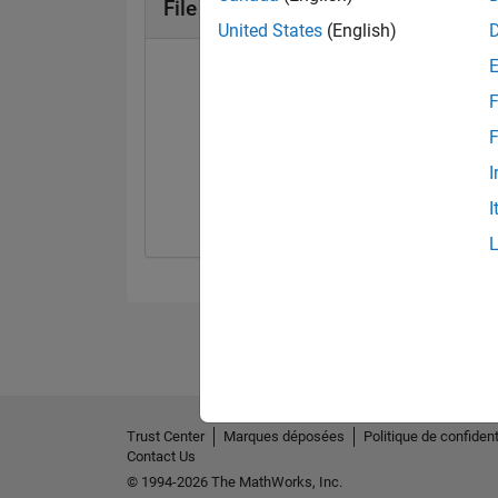
File Exchange Badges
United States
(English)
F
F
First Review
I
09 Oct 2019
I
Trust Center
Marques déposées
Politique de confident
Contact Us
© 1994-2026 The MathWorks, Inc.