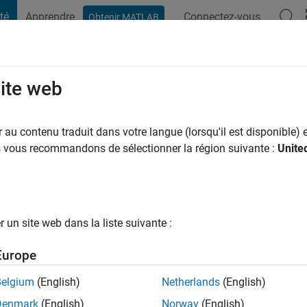
té
Apprendre
Connectez-vous
Obtenir MATLAB
t Playground
Conversaciones
Competiciones
Blogs
Publicac
site web
zov
ans il y a
|
Actif depuis 2015
au contenu traduit dans votre langue (lorsqu'il est disponible) e
ng:
0
us vous recommandons de sélectionner la région suivante :
Unite
un site web dans la liste suivante :
tions
Europe
Belgium
(English)
Netherlands
(English)
Denmark
(English)
Norway
(English)