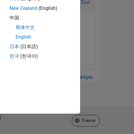
Tout
New Zealand
(English)
中国
简体中文
English
日本
(日本語)
한국
(한국어)
Afficher tout Badges
Sélectionner un site web
France