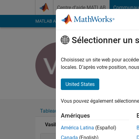
Passer au contenu
Centre d’aide MATLAB
Communau
MATLAB Answers
File Exchange
Cody
AI Cha
Sélectionner un 
Vasily Ru
Last seen: presque 6 
Choisissez un site web pour accéder 
Followers:
0
Followi
locales. D’après votre position, no
Follow
United States
Vous pouvez également sélectionner 
Tableau de bord
Badges
Recommanda
Amériques
Vasily Ruzov's Badges
América Latina
(Español)
Canada
(English)