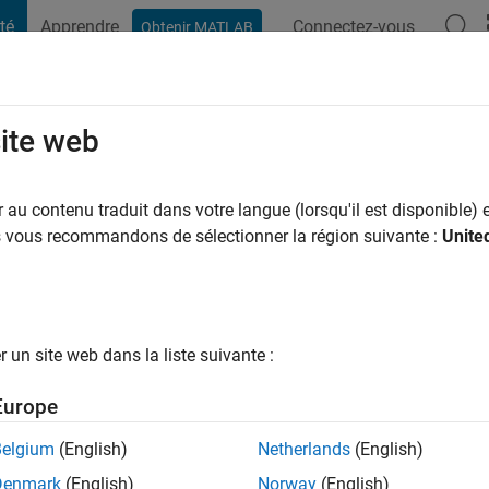
té
Apprendre
Connectez-vous
Obtenir MATLAB
t Playground
Conversaciones
Competiciones
Blogs
Publicac
site web
 Ramos
ns il y a
|
Actif depuis 2021
au contenu traduit dans votre langue (lorsqu'il est disponible) e
ng:
0
us vous recommandons de sélectionner la région suivante :
Unite
un site web dans la liste suivante :
tions
Europe
Belgium
(English)
Netherlands
(English)
RANG
Denmark
(English)
Norway
(English)