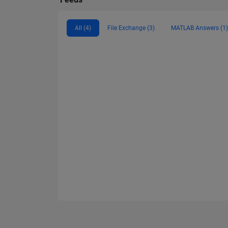
All (4)
File Exchange (3)
MATLAB Answers (1)