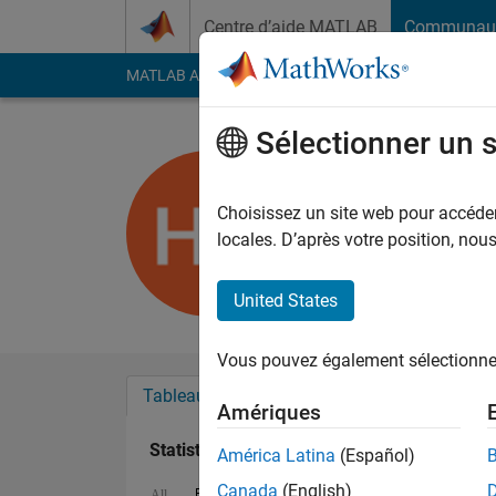
Passer au contenu
Centre d’aide MATLAB
Communau
MATLAB Answers
File Exchange
Cody
AI Cha
Sélectionner un 
Humberto
Last seen: environ 3 a
Choisissez un site web pour accéder 
Followers:
0
Followi
locales. D’après votre position, no
Follow
United States
Vous pouvez également sélectionner 
Tableau de bord
Badges
Recommanda
Amériques
Statistiques
América Latina
(Español)
Canada
(English)
File Exchange
MATLAB Answers
All