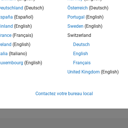
9 646
of 21 50
Deutschland
(Deutsch)
Österreich
(Deutsch)
RÉPUTATION
España
(Español)
Portugal
(English)
73
inland
(English)
Sweden
(English)
CLASSEMENT
rance
(Français)
Switzerland
MOYEN
0.00
reland
(English)
Deutsch
CONTRIBUTIO
talia
(Italiano)
English
3
Fichiers
Luxembourg
(English)
Français
07/23
12/23
L
05/24
10/24
03/25
08/25
01/26
06/26
TÉLÉCHARGE
United Kingdom
(English)
CHRONOLOGIE
4
ALL TIME
Contactez votre bureau local
TÉLÉCHARGE
742