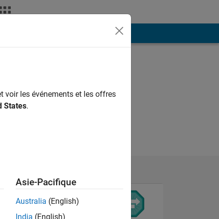
ión
Más
t voir les événements et les offres
d States
.
Asie-Pacifique
Australia
(English)
India
(English)