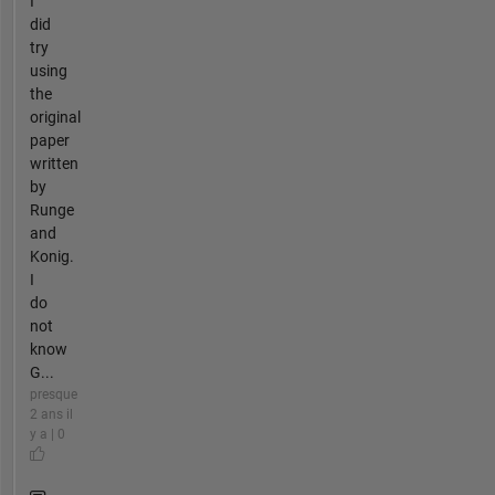
I
did
try
using
the
original
paper
written
by
Runge
and
Konig.
I
do
not
know
G...
presque
2 ans il
y a | 0