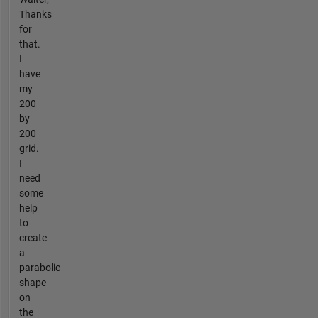
Thanks
for
that.
I
have
my
200
by
200
grid.
I
need
some
help
to
create
a
parabolic
shape
on
the