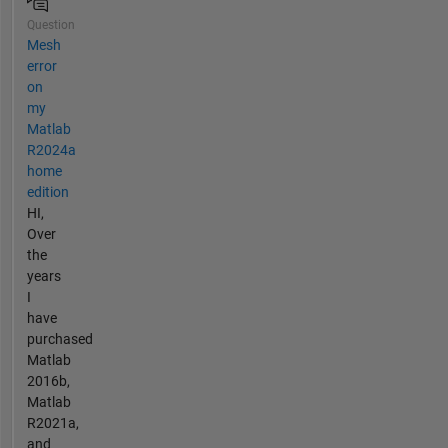
Question
Mesh
error
on
my
Matlab
R2024a
home
edition
HI,
Over
the
years
I
have
purchased
Matlab
2016b,
Matlab
R2021a,
and