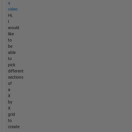
a
video
Hi,
I
would
like
to
be
able
to
pick
different
sections
of
a
X
by
X
grid
to
create