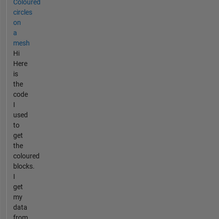
Coloured
circles
on
a
mesh
Hi
Here
is
the
code
I
used
to
get
the
coloured
blocks.
I
get
my
data
from