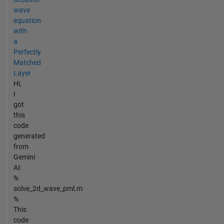
wave
equation
with
a
Perfectly
Matched
Layer
Hi,
I
got
this
code
generated
from
Gemini
AI:
%
solve_2d_wave_pml.m
%
This
code