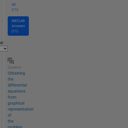
All
(11)
MATLAB
Answers
(11)
par
Question
Obtaining
the
differential
equations
from
graphical
representation
of
the
problem