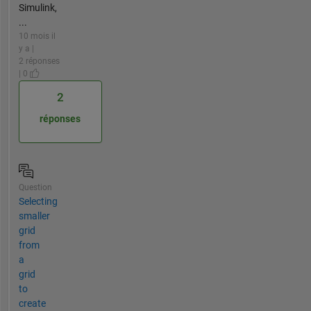
Simulink,
...
10 mois il
y a |
2 réponses
| 0
2
réponses
Question
Selecting
smaller
grid
from
a
grid
to
create