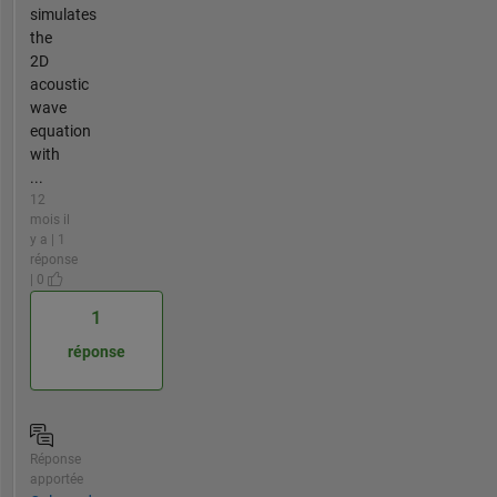
simulates
the
2D
acoustic
wave
equation
with
...
12
mois il
y a | 1
réponse
| 0
1
réponse
Réponse
apportée