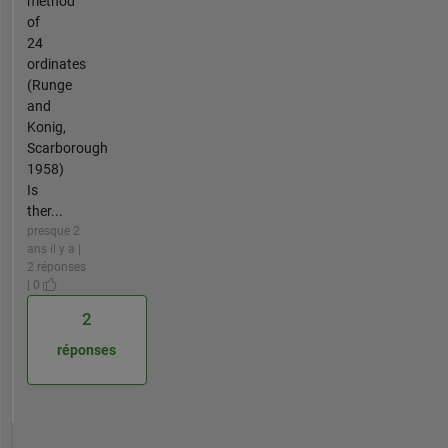
method
of
24
ordinates
(Runge
and
Konig,
Scarborough
1958)
Is
ther...
presque 2
ans il y a |
2 réponses
| 0
2
réponses