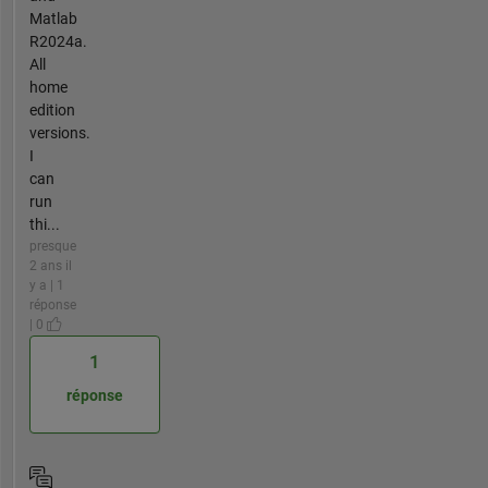
Matlab
R2024a.
All
home
edition
versions.
I
can
run
thi...
presque
2 ans il
y a | 1
réponse
| 0
1
réponse