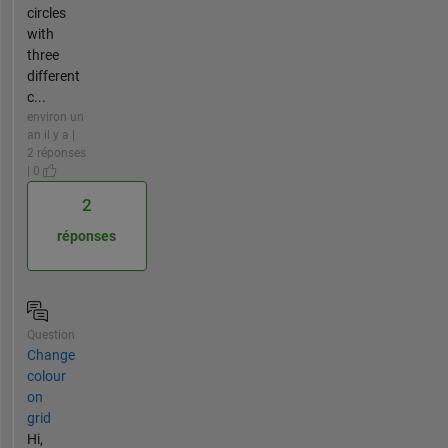
circles
with
three
different
c...
environ un
an il y a |
2 réponses
| 0
2
réponses
Question
Change
colour
on
grid
Hi,