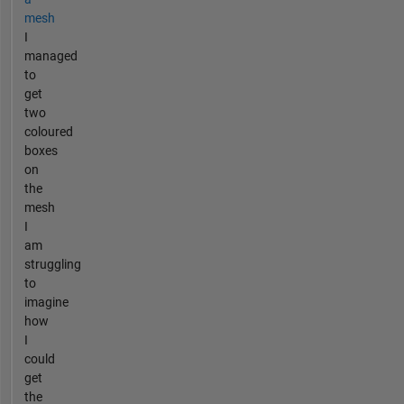
mesh
I
managed
to
get
two
coloured
boxes
on
the
mesh
I
am
struggling
to
imagine
how
I
could
get
the