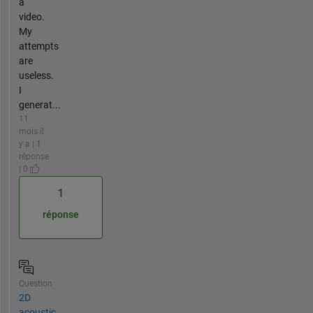
a
video.
My
attempts
are
useless.
I
generat...
11
mois il
y a | 1
réponse
| 0
1
réponse
Question
2D
acoustic