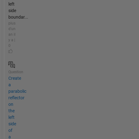
left
side
boundar...
plus
d'un
an il
y a |
0
Question
Create
a
parabolic
reflector
on
the
left
side
of
a