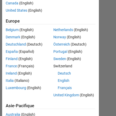
Canada
(English)
Following:
United States
(English)
0
Europe
Follow
Belgium
(English)
Netherlands
(English)
Denmark
(English)
Norway
(English)
Deutschland
(Deutsch)
Österreich
(Deutsch)
Tableau de bord
España
(Español)
Portugal
(English)
Finland
(English)
Sweden
(English)
Statistiques
France
(Français)
Switzerland
MATLAB Answers
Ireland
(English)
Deutsch
Italia
(Italiano)
English
-2
-1
5
4
Luxembourg
(English)
Français
United Kingdom
(English)
3
CONTRIBUTIONS
Asie-Pacifique
L
2
Australia
(English)