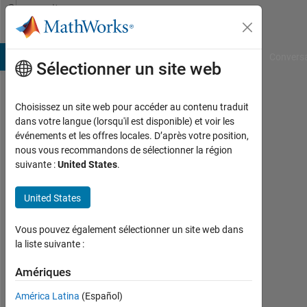
Passer au contenu
Community
Profile
B Answers
File Exchange
Cody
AI Chat Playground
Convers
Sélectionner un site web
Choisissez un site web pour accéder au contenu traduit
Andrew
dans votre langue (lorsqu'il est disponible) et voir les
événements et les offres locales. D’après votre position,
Last
nous vous recommandons de sélectionner la région
seen:
suivante :
United States
.
8
mois
United States
il y a
|
Actif
Vous pouvez également sélectionner un site web dans
depuis
la liste suivante :
2024
Amériques
Followers:
América Latina
(Español)
0