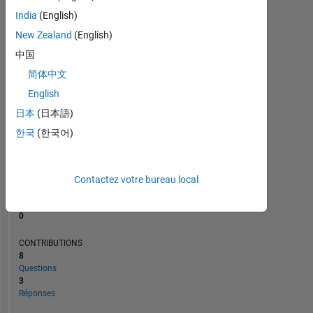
1
India
(English)
New Zealand
(English)
0
01/25
04/25
07/25
01/26
04/26
07/26
10/24
02/25
06/25
L
10/25
02/26
06/26
中国
CHRONOLOGIE
简体中文
English
日本
(日本語)
RANG
48
한국
(한국어)
518
of
302
028
Contactez votre bureau local
RÉPUTATION
0
CONTRIBUTIONS
8
Questions
3
Réponses