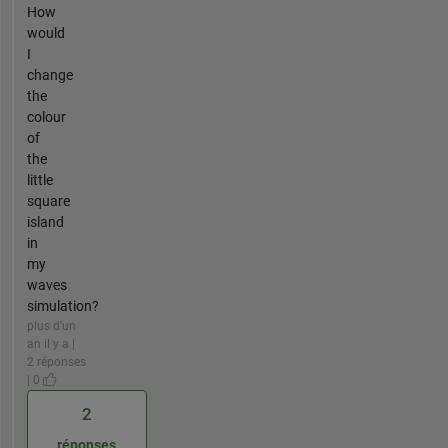
How
would
I
change
the
colour
of
the
little
square
island
in
my
waves
simulation?
plus d'un
an il y a |
2 réponses
| 0
2
réponses