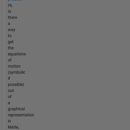
Hi,
Is
there
a
way
to
get
the
equations
of
motion
(symbolic
if
possible)
out
of
a
graphical
representation
in
Matla,