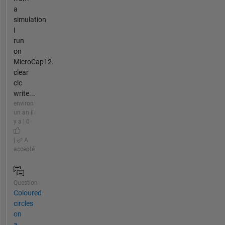
a
simulation
I
run
on
MicroCap12.
clear
clc
write...
environ
un an il
y a | 0
|
A
accepté
Question
Coloured
circles
on
a