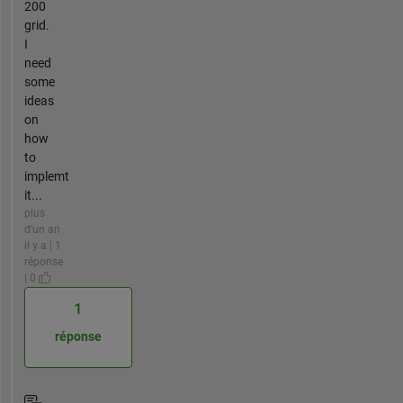
200
grid.
I
need
some
ideas
on
how
to
implemt
it...
plus
d'un an
il y a | 1
réponse
| 0
1
réponse