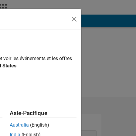
ión
Más
t voir les événements et les offres
d States
.
Asie-Pacifique
Australia
(English)
India
(English)