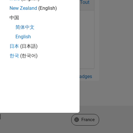
Tout
New Zealand
(English)
中国
简体中文
English
日本
(日本語)
한국
(한국어)
Afficher tout Badges
Sélectionner un site web
France