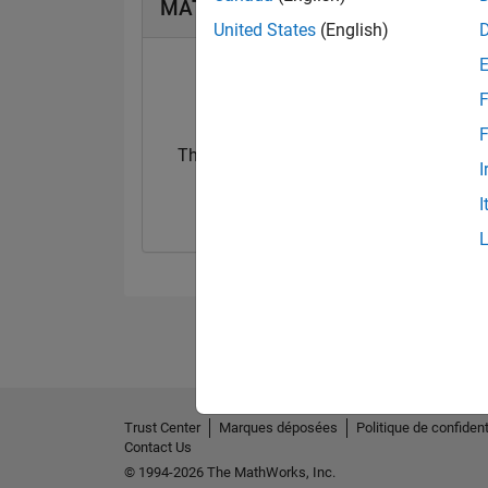
MATLAB Answers Badges
United States
(English)
F
F
Thankful Level 1
Thankful Level 
I
25 Dec 2018
15 Feb 2022
I
Trust Center
Marques déposées
Politique de confident
Contact Us
© 1994-2026 The MathWorks, Inc.