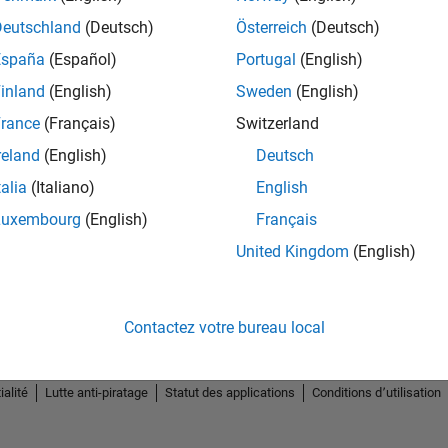
Deutschland
(Deutsch)
Österreich
(Deutsch)
España
(Español)
Portugal
(English)
inland
(English)
Sweden
(English)
rance
(Français)
Switzerland
2
reland
(English)
Deutsch
talia
(Italiano)
English
Luxembourg
(English)
Français
United Kingdom
(English)
Contactez votre bureau local
ialité
Lutte anti-piratage
Statut des applications
Conditions d՚utilisation