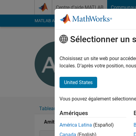
Passer au contenu
Centre d’aide MATLAB
Communau
MATLAB Answers
File Exchange
Cody
AI Cha
Sélectionner un 
Amit Kada
Actif depuis 2018
Choisissez un site web pour accéder 
Followers:
0
Followi
locales. D’après votre position, no
Follow
United States
Vous pouvez également sélectionner 
Tableau de bord
Badges
Recommanda
Amériques
Amit Kadarmandalgi's Badges
América Latina
(Español)
Canada
(English)