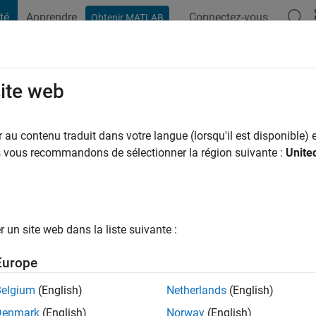
té
Apprendre
Connectez-vous
Obtenir MATLAB
t Playground
Conversaciones
Competiciones
Blogs
Publicac
site web
rmandalgi
au contenu traduit dans votre langue (lorsqu'il est disponible) e
ng:
0
us vous recommandons de sélectionner la région suivante :
Unite
un site web dans la liste suivante :
tions
Europe
Belgium
(English)
Netherlands
(English)
Denmark
(English)
Norway
(English)