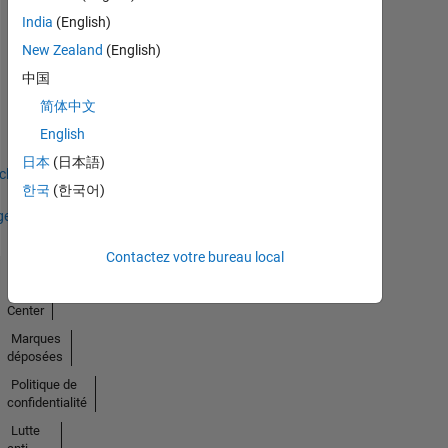
India
(English)
New Zealand
(English)
Thankful Level 1
中国
22 Aug 2018
简体中文
English
日本
(日本語)
icher
한국
(한국어)
ges
Contactez votre bureau local
Trust
Center
Marques
déposées
Politique de
confidentialité
Lutte