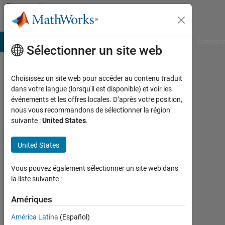
Passer au contenu
Community
Profile
B Answers
File Exchange
Cody
AI Chat Playground
Convers
Sélectionner un site web
Choisissez un site web pour accéder au contenu traduit
John
dans votre langue (lorsqu'il est disponible) et voir les
événements et les offres locales. D’après votre position,
Vargas
nous vous recommandons de sélectionner la région
suivante :
United States
.
Last
seen:
environ
United States
6 ans il
y a
Vous pouvez également sélectionner un site web dans
|
la liste suivante :
Actif
depuis
Amériques
2018
América Latina
(Español)