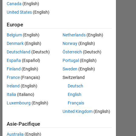
Followers:
Canada
(English)
0
United States
(English)
Following:
Europe
0
Belgium
(English)
Netherlands
(English)
Denmark
(English)
Norway
(English)
Follow
Deutschland
(Deutsch)
Österreich
(Deutsch)
España
(Español)
Portugal
(English)
Finland
(English)
Sweden
(English)
Badges
France
(Français)
Switzerland
John
Ireland
(English)
Deutsch
Vargas's
Badges
Italia
(Italiano)
English
Luxembourg
(English)
Français
MATLAB
United Kingdom
(English)
Answers
Tout
Badges
Asie-Pacifique
Australia
(English)